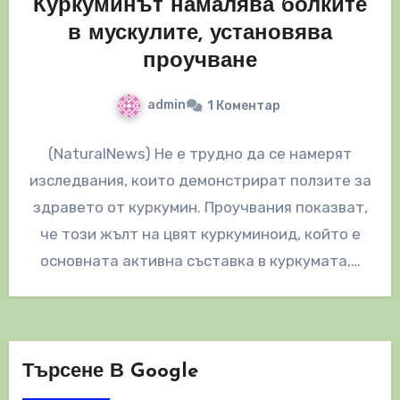
Куркуминът намалява болките
в мускулите, установява
проучване
admin
1 Коментар
(NaturalNews) Не е трудно да се намерят
изследвания, които демонстрират ползите за
здравето от куркумин. Проучвания показват,
че този жълт на цвят куркуминоид, който е
основната активна съставка в куркумата,…
Търсене В Google