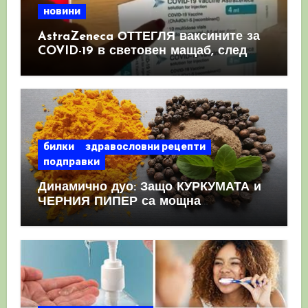
новини
AstraZeneca ОТТЕГЛЯ ваксините за
COVID-19 в световен мащаб, след
като призна, че те причиняват
КРЪВНИ съсиреци
билки
здравословни рецепти
подправки
Динамично дуо: Защо КУРКУМАТА и
ЧЕРНИЯ ПИПЕР са мощна
комбинация