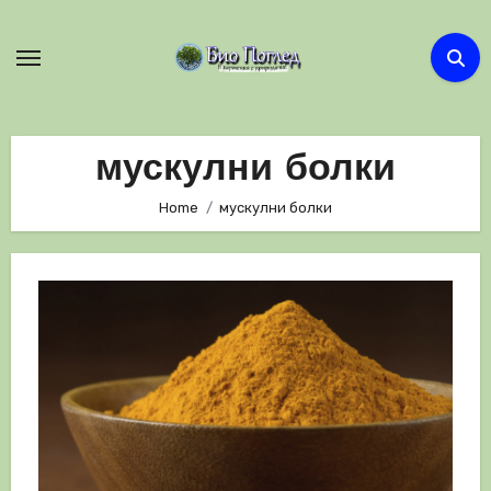
Skip
to
content
мускулни болки
Home
мускулни болки