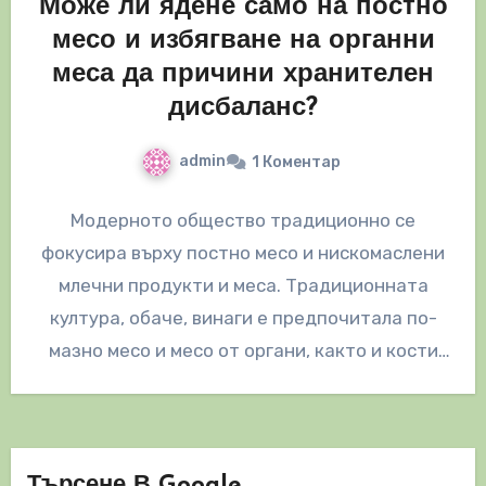
Може ли ядене само на постно
месо и избягване на органни
меса да причини хранителен
дисбаланс?
admin
1 Коментар
Модерното общество традиционно се
фокусира върху постно месо и нискомаслени
млечни продукти и меса. Традиционната
култура, обаче, винаги е предпочитала по-
мазно месо и месо от органи, както и кости
като…
Търсене В Google