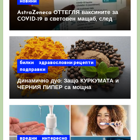
новини
AstraZeneca ОТТЕГЛЯ ваксините за
COVID-19 в световен мащаб, след
като призна, че те причиняват
КРЪВНИ съсиреци
билки
здравословни рецепти
подправки
Динамично дуо: Защо КУРКУМАТА и
ЧЕРНИЯ ПИПЕР са мощна
комбинация
вредни
интересно