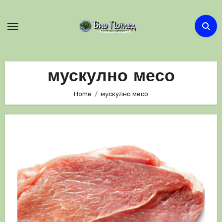
Skip
to
content
мускулно месо
Home
мускулно месо