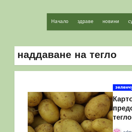
Начало
здраве
новини
с
наддаване на тегло
зеленч
Карт
пред
тегло