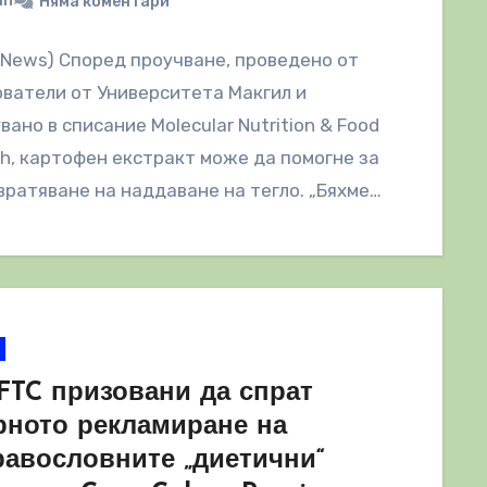
in
Няма коментари
lNews) Според проучване, проведено от
ватели от Университета Макгил и
вано в списание Molecular Nutrition & Food
h, картофен екстракт може да помогне за
ратяване на наддаване на тегло. „Бяхме…
 FTC призовани да спрат
рното рекламиране на
равословните „диетични“