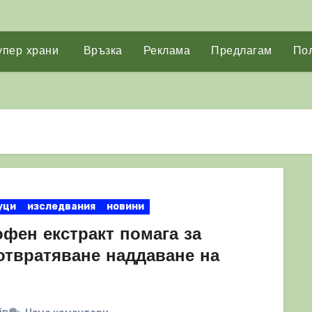
упер храни
Връзка
Реклама
Предлагам
Пол
уци
изследвания
новини
офен екстракт помага за
отвратяване наддаване на