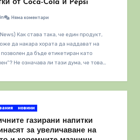
ки от Coca-Cola и Pepsi
in
Няма коментари
lNews) Как става така, че един продукт,
оже да накара хората да наддават на
е позволен да бъде етикетиран като
ен“? Не означава ли тази дума, че това…
вания
новини
ичните газирани напитки
инасят за увеличаване на