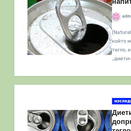
напит
adm
(Natura
който м
тегло, 
„диетич
изслед
Диет
допр