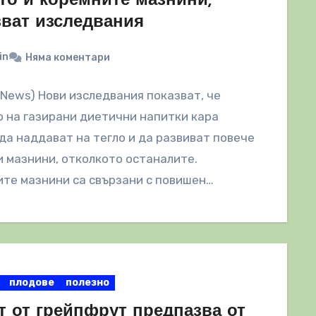
то и коремните мазнини,
зват изследвания
in
Няма коментари
lNews) Нови изследвания показват, че
 на газирани диетични напитки кара
да наддават на тегло и да развиват повече
 мазнини, отколкото останалите.
те мазнини са свързани с повишен…
плодове
полезно
т от грейпфрут предпазва от