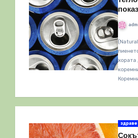
тегло
пока
adm
(Natura
пиенето
хората 
коремни
Коремни
здраве
Сокъ