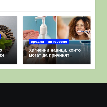
вредни
интересно
о
Хигиенни навици, които
ИЯ
могат да причинят
повече вреда, отколкото
полза