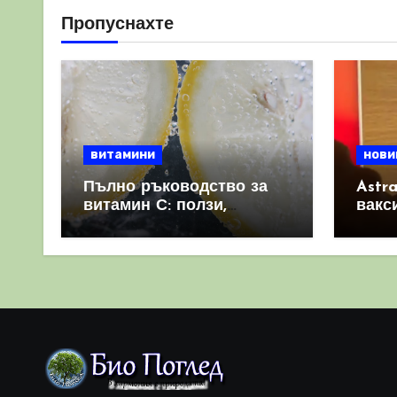
на
Пропуснахте
страници
витамини
нови
Пълно ръководство за
Astr
витамин С: ползи,
вакс
източници и защо е
свет
важен за имунната
като 
система
прич
съси