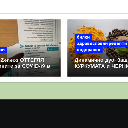
билки
здравословни рецепти
ни
подправки
aZeneca ОТТЕГЛЯ
Динамично дуо: Защ
ините за COVID-19 в
КУРКУМАТА и ЧЕРН
овен мащаб, след
ПИПЕР са мощна
призна, че те
комбинация
иняват КРЪВНИ
реци