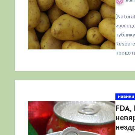
adm
(Natura
изследо
публику
Researc
предотв
новини
FDA,
невя
незд