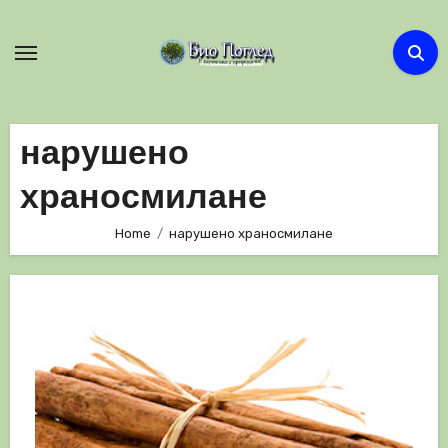
Skip
to
content
нарушено
храносмилане
Home
нарушено храносмилане