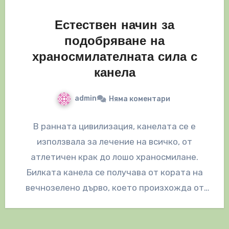
Естествен начин за
подобряване на
храносмилателната сила с
канела
admin
Няма коментари
В ранната цивилизация, канелата се е
използвала за лечение на всичко, от
атлетичен крак до лошо храносмилане.
Билката канела се получава от кората на
вечнозелено дърво, което произхожда от
Шри…