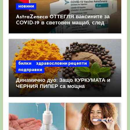
новини
AstraZeneca ОТТЕГЛЯ ваксините за
COVID-19 в световен мащаб, след
като призна, че те причиняват
КРЪВНИ съсиреци
билки
здравословни рецепти
подправки
Динамично дуо: Защо КУРКУМАТА и
ЧЕРНИЯ ПИПЕР са мощна
комбинация