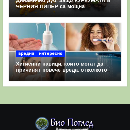
Динамично дуо: Защо КУРКУМАТА и
ЧЕРНИЯ ПИПЕР са мощна
комбинация
вредни
интересно
Хигиенни навици, които могат да
причинят повече вреда, отколкото
полза