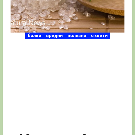
билки
вредни
полезно
съвети