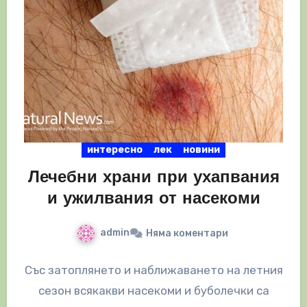
интересно
лек
новини
Лечебни храни при ухапвания
и ужилвания от насекоми
admin
Няма коментари
Със затоплянето и наближаването на летния
сезон всякакви насекоми и буболечки са