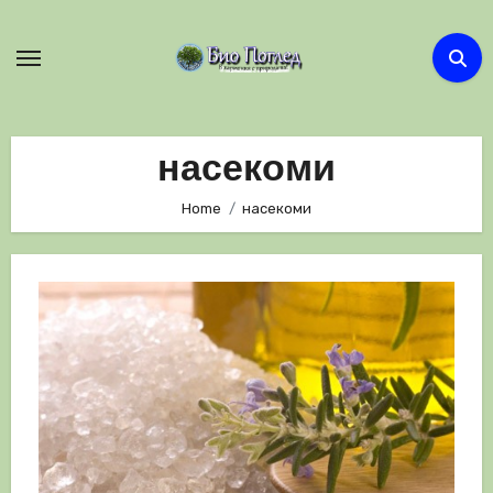
Skip
to
content
насекоми
Home
насекоми