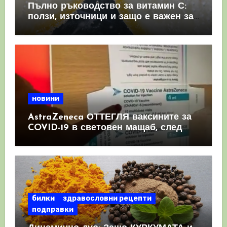
Пълно ръководство за витамин С:
ползи, източници и защо е важен за
имунната система
новини
AstraZeneca ОТТЕГЛЯ ваксините за
COVID-19 в световен мащаб, след
като призна, че те причиняват
КРЪВНИ съсиреци
билки
здравословни рецепти
подправки