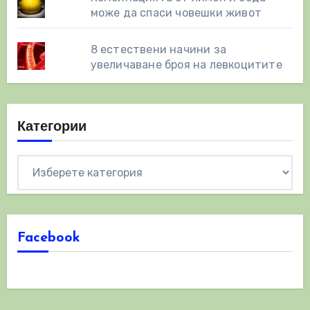
може да спаси човешки живот
8 eстествени начини за
увеличаване броя на левкоцитите
Категории
Категории
Facebook