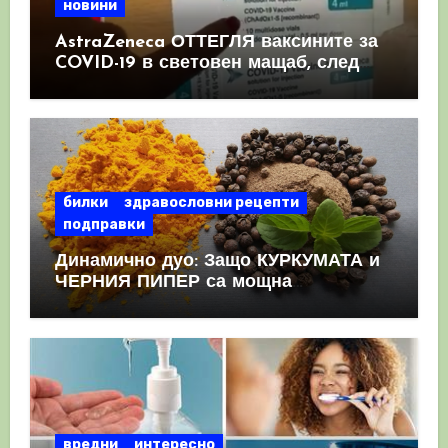
новини
AstraZeneca ОТТЕГЛЯ ваксините за
COVID-19 в световен мащаб, след
като призна, че те причиняват
КРЪВНИ съсиреци
билки
здравословни рецепти
подправки
Динамично дуо: Защо КУРКУМАТА и
ЧЕРНИЯ ПИПЕР са мощна
комбинация
вредни
интересно