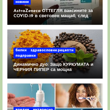
новини
AstraZeneca ОТТЕГЛЯ ваксините за
COVID-19 в световен мащаб, след
като призна, че те причиняват
КРЪВНИ съсиреци
билки
здравословни рецепти
подправки
Динамично дуо: Защо КУРКУМАТА и
ЧЕРНИЯ ПИПЕР са мощна
комбинация
вредни
интересно