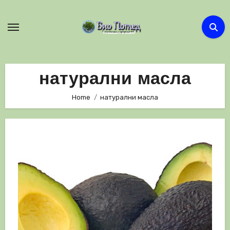
Skip
to
content
натурални масла
Home
натурални масла