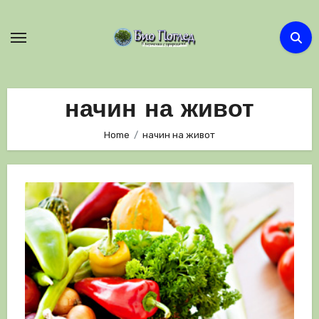
Skip
to
content
начин на живот
Home
начин на живот