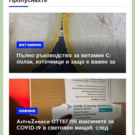
Пропуснахте
витамини
Пълно ръководство за витамин С:
ползи, източници и защо е важен за
имунната система
новини
AstraZeneca ОТТЕГЛЯ ваксините за
COVID-19 в световен мащаб, след
като призна, че те причиняват