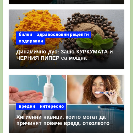
КРЪВНИ съсиреци
билки
здравословни рецепти
подправки
Динамично дуо: Защо КУРКУМАТА и
ЧЕРНИЯ ПИПЕР са мощна
комбинация
вредни
интересно
Хигиенни навици, които могат да
причинят повече вреда, отколкото
полза