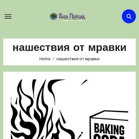
Skip
to
content
нашествия от мравки
Home
нашествия от мравки