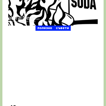
полезно
съвети