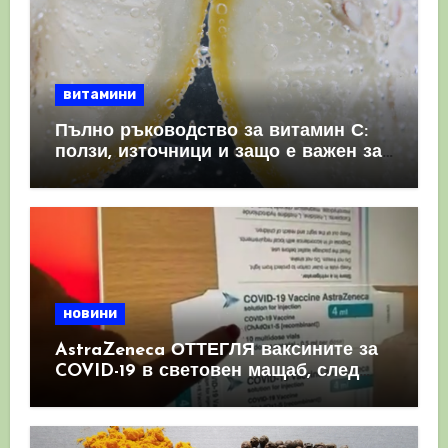
витамини
Пълно ръководство за витамин С:
ползи, източници и защо е важен за
имунната система
новини
AstraZeneca ОТТЕГЛЯ ваксините за
COVID-19 в световен мащаб, след
като призна, че те причиняват
КРЪВНИ съсиреци