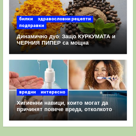
билки
здравословни рецепти
подправки
Динамично дуо: Защо КУРКУМАТА и
ЧЕРНИЯ ПИПЕР са мощна
комбинация
вредни
интересно
Хигиенни навици, които могат да
причинят повече вреда, отколкото
полза