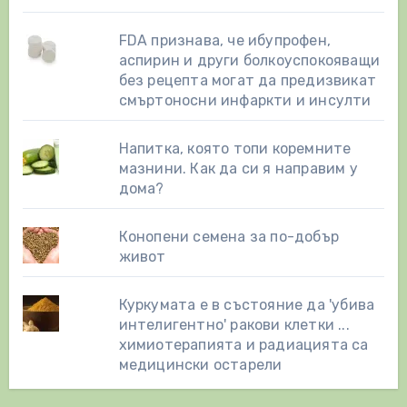
FDA признава, че ибупрофен,
аспирин и други болкоуспокояващи
без рецепта могат да предизвикат
смъртоносни инфаркти и инсулти
Напитка, която топи коремните
мазнини. Как да си я направим у
дома?
Конопени семена за по-добър
живот
Куркумата е в състояние да 'убива
интелигентно' ракови клетки ...
химиотерапията и радиацията са
медицински остарели