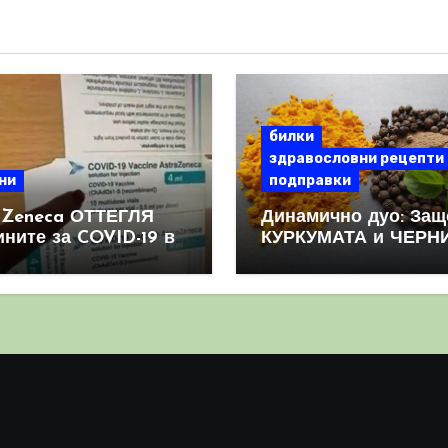
билки
здравословни рецепти
ни
подправки
aZeneca ОТТЕГЛЯ
Динамично дуо: Защ
ините за COVID-19 в
КУРКУМАТА и ЧЕРН
овен мащаб, след
ПИПЕР са мощна
призна, че те
комбинация
иняват КРЪВНИ
реци