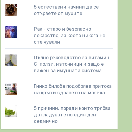
5 естествени начини да се
отървете от мухите
Рак - старо и безопасно
лекарство, за което никога не
сте чували
Пълно ръководство за витамин
С: ползи, източници и защо е
важен за имунната система
Гинко билоба подобрява притока
на кръв и здравето на мозъка
5 причини, поради които трябва
да гладувате по един ден
седмично