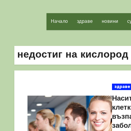
Начало
здраве
новини
с
недостиг на кислород
здраве
Наси
клетк
възп
забол