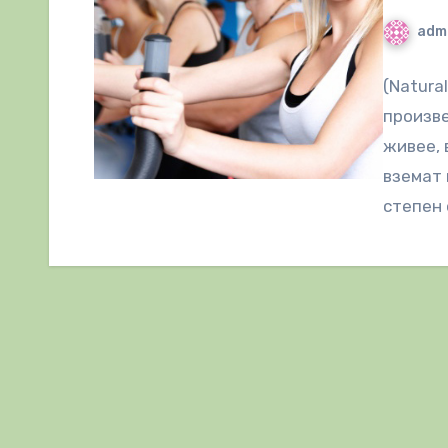
adm
(Natura
произве
живее, 
вземат 
степен