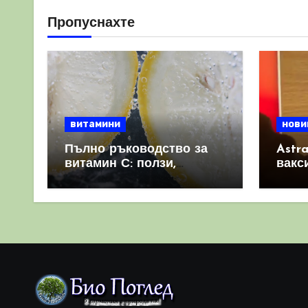
Пропуснахте
витамини
нови
Пълно ръководство за
Astr
витамин С: ползи,
вакс
източници и защо е
свет
важен за имунната
като 
система
прич
съси