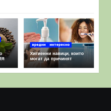
вредни
интересно
о
Хигиенни навици, които
ИЯ
могат да причинят
повече вреда, отколкото
полза