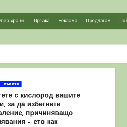
упер храни
Връзка
Реклама
Предлагам
Пол
съвети
тете с кислород вашите
и, за да избегнете
аление, причиняващо
явания – ето как