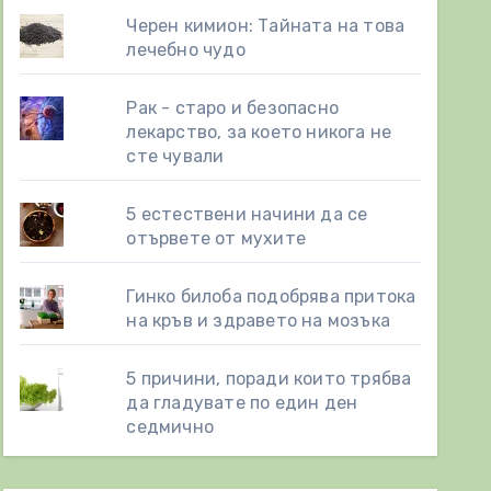
Черен кимион: Тайната на това
лечебно чудо
Рак - старо и безопасно
лекарство, за което никога не
сте чували
5 естествени начини да се
отървете от мухите
Гинко билоба подобрява притока
на кръв и здравето на мозъка
5 причини, поради които трябва
да гладувате по един ден
седмично