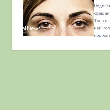
Недости
срещани
Това е 
най-гол
необхо