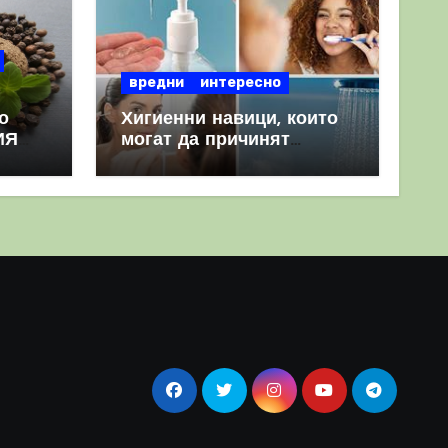
вредни
интересно
о
Хигиенни навици, които
ИЯ
могат да причинят
повече вреда, отколкото
полза