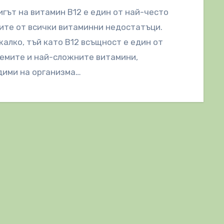
гът на витамин В12 е един от най-често
те от всички витаминни недостатъци.
жалко, тъй като B12 всъщност е един от
емите и най-сложните витамини,
дими на организма…