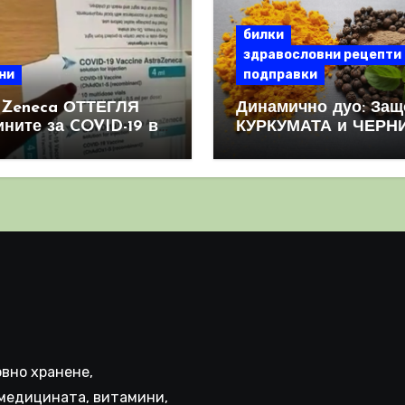
билки
здравословни рецепти
ни
подправки
aZeneca ОТТЕГЛЯ
Динамично дуо: Защ
ините за COVID-19 в
КУРКУМАТА и ЧЕРН
овен мащаб, след
ПИПЕР са мощна
призна, че те
комбинация
иняват КРЪВНИ
реци
вно хранене,
медицината, витамини,