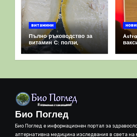
витамини
нови
Пълно ръководство за
Astr
витамин С: ползи,
вакс
източници и защо е
свет
важен за имунната
като 
система
прич
съси
Био Поглед
Био Поглед е информационен портал за здравосло
алтернативна медицина изследвания в света на 