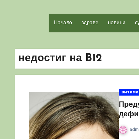
Начало
здраве
новини
с
недостиг на B12
витами
Пред
дефи
adm