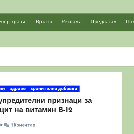
упер храни
Връзка
Реклама
Предлагам
Пол
ни
здраве
хранителни добавки
упредителни признаци за
цит на витамин B-12
in
1 Коментар