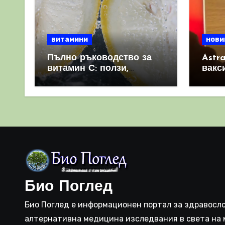
витамини
нови
Пълно ръководство за
Astr
витамин С: ползи,
вакс
източници и защо е
свет
важен за имунната
като 
система
прич
съси
Био Поглед
Био Поглед е информационен портал за здравосло
алтернативна медицина изследвания в света на 