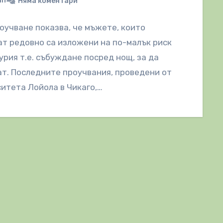
in
Няма коментари
оучване показва, че мъжете, които
т редовно са изложени на по-малък риск
урия т.е. събуждане посред нощ, за да
т. Последните проучвания, проведени от
итета Лойола в Чикаго,…