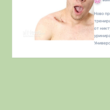
adm
Ново пр
тренира
от никт
уринира
Универс