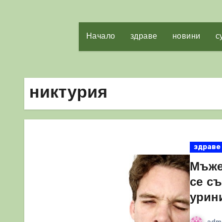
Начало
здраве
новини
с
никтурия
здраве
Мъже
се с
урин