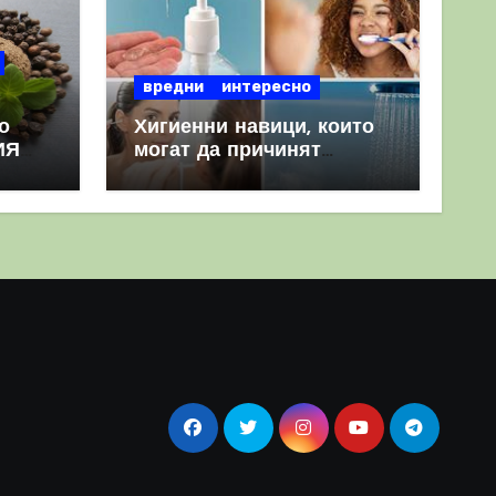
вредни
интересно
о
Хигиенни навици, които
ИЯ
могат да причинят
повече вреда, отколкото
полза