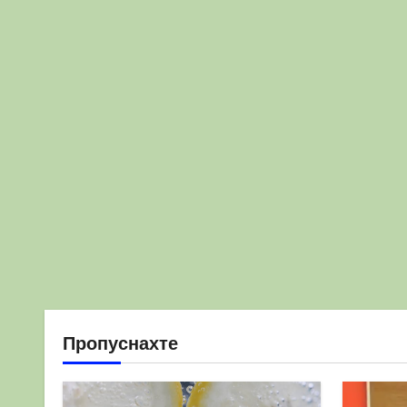
Пропуснахте