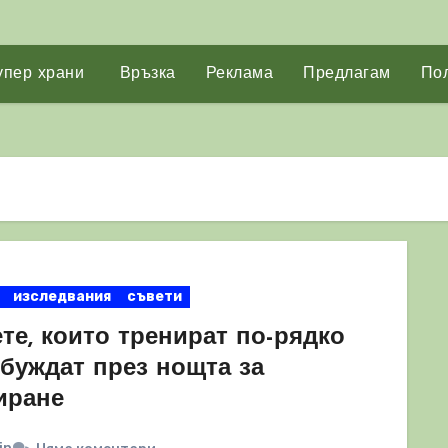
упер храни
Връзка
Реклама
Предлагам
Пол
изследвания
съвети
те, които тренират по-рядко
ъбуждат през нощта за
иране