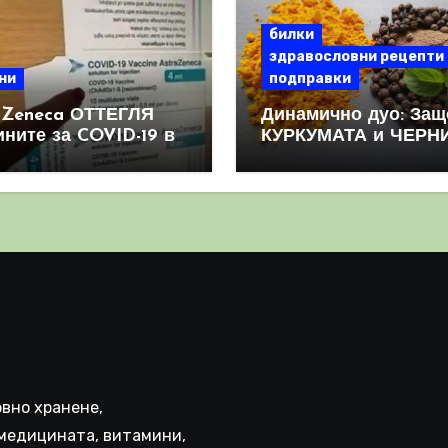
билки
здравословни рецепти
ни
подправки
aZeneca ОТТЕГЛЯ
Динамично дуо: Защ
ините за COVID-19 в
КУРКУМАТА и ЧЕРН
овен мащаб, след
ПИПЕР са мощна
призна, че те
комбинация
иняват КРЪВНИ
реци
вно хранене,
медицината, витамини,