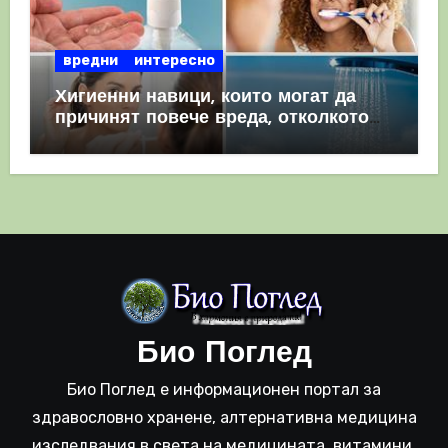
вредни
интересно
Хигиенни навици, които могат да
причинят повече вреда, отколкото
полза
Био Поглед
Био Поглед е информационен портал за
здравословно хранене, алтернативна медицина
изследвания в света на медицината, витамини,