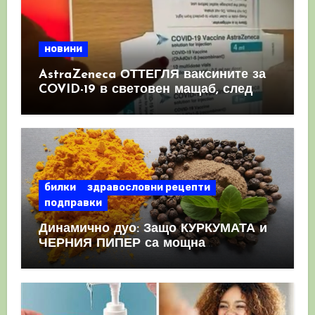
новини
AstraZeneca ОТТЕГЛЯ ваксините за
COVID-19 в световен мащаб, след
като призна, че те причиняват
КРЪВНИ съсиреци
билки
здравословни рецепти
подправки
Динамично дуо: Защо КУРКУМАТА и
ЧЕРНИЯ ПИПЕР са мощна
комбинация