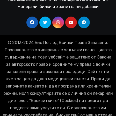
минерали, билки и хранителни добавки
© 2013-2024 Био Поглед Всички Права Запазени.
Позоваването с хиперлинк е задължително. Цялото
съдържание на този уебсайт е защитено от Закона
за авторското право и сродните му права с всички
запазени права и законови последици. Сайтът ни
няма за цел да дава медицински съвети. Преди да
започнете каквато и да е програма или хранителен
режим, моля консултирайте се с личния си лекар или
диетолог. "Бисквитките" (Cookies) ни помагат да
предоставяме услугите си. С използването им
приемате употребата на „бисквитки“ от наша страна.