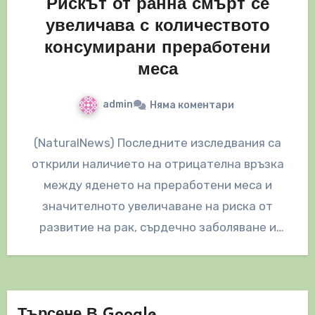
Рискът от ранна смърт се
увеличава с количеството
консумирани преработени
меса
admin
Няма коментари
(NaturalNews) Последните изследвания са
открили наличието на отрицателна връзка
между яденето на преработени меса и
значителното увеличаване на риска от
развитие на рак, сърдечно заболяване и
съкратена продължителност на живота.…
Търсене В Google