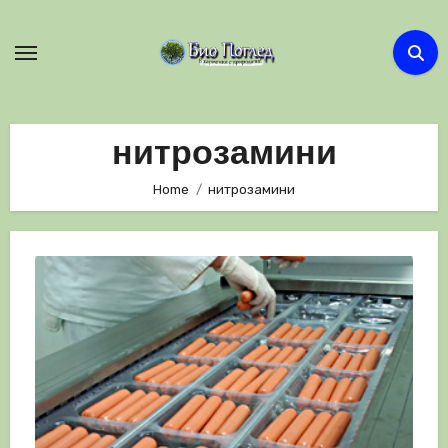
Skip
to
content
нитрозамини
Home
нитрозамини