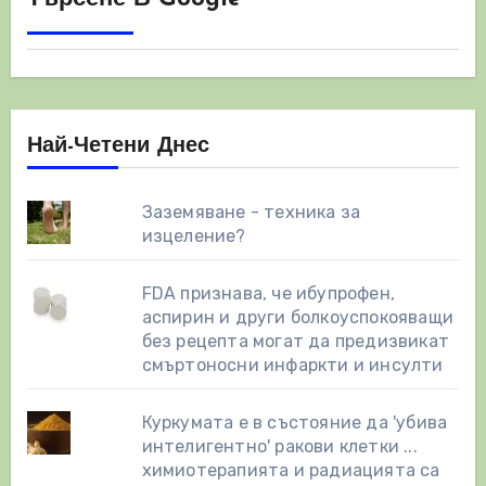
Най-Четени Днес
Заземяване - техника за
изцеление?
FDA признава, че ибупрофен,
аспирин и други болкоуспокояващи
без рецепта могат да предизвикат
смъртоносни инфаркти и инсулти
Куркумата е в състояние да 'убива
интелигентно' ракови клетки ...
химиотерапията и радиацията са