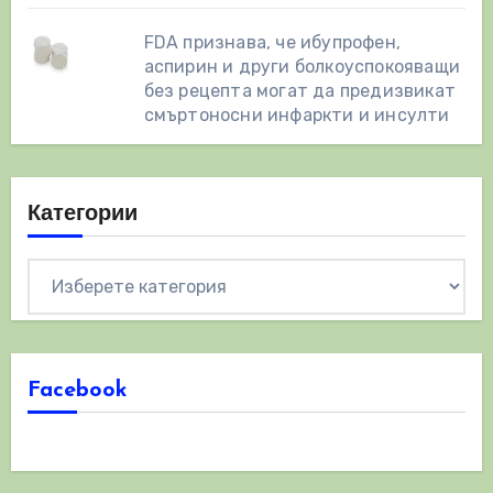
FDA признава, че ибупрофен,
аспирин и други болкоуспокояващи
без рецепта могат да предизвикат
смъртоносни инфаркти и инсулти
Категории
Категории
Facebook