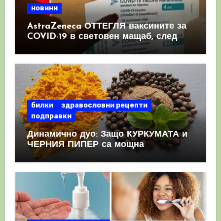
новини
AstraZeneca ОТТЕГЛЯ ваксините за
COVID-19 в световен мащаб, след
като призна, че те причиняват
КРЪВНИ съсиреци
билки
здравословни рецепти
подправки
Динамично дуо: Защо КУРКУМАТА и
ЧЕРНИЯ ПИПЕР са мощна
комбинация