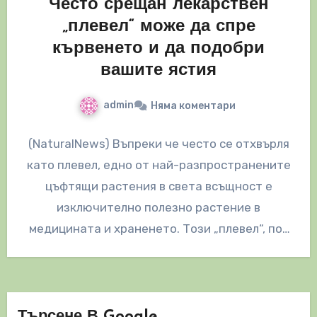
Често срещан лекарствен
„плевел“ може да спре
кървенето и да подобри
вашите ястия
admin
Няма коментари
(NaturalNews) Въпреки че често се отхвърля
като плевел, едно от най-разпространените
цъфтящи растения в света всъщност е
изключително полезно растение в
медицината и храненето. Този „плевел“, по-
известен като овчарска торбичка,…
Търсене В Google