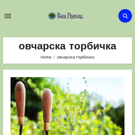
Skip
to
content
овчарска торбичка
Home
овчарска торбичка