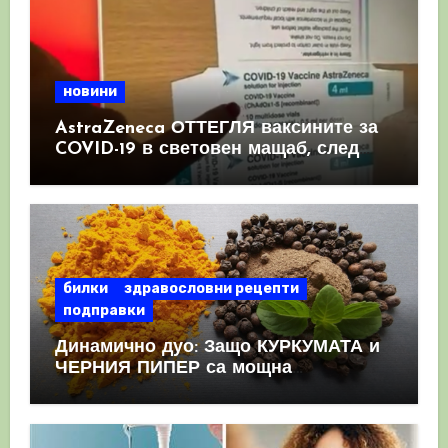
новини
AstraZeneca ОТТЕГЛЯ ваксините за
COVID-19 в световен мащаб, след
като призна, че те причиняват
КРЪВНИ съсиреци
билки
здравословни рецепти
подправки
Динамично дуо: Защо КУРКУМАТА и
ЧЕРНИЯ ПИПЕР са мощна
комбинация