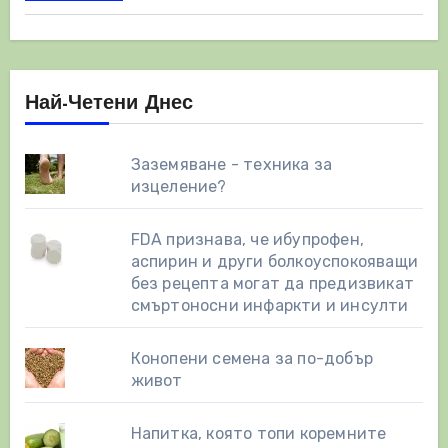
Най-Четени Днес
Заземяване - техника за
изцеление?
FDA признава, че ибупрофен,
аспирин и други болкоуспокояващи
без рецепта могат да предизвикат
смъртоносни инфаркти и инсулти
Конопени семена за по-добър
живот
Напитка, която топи коремните