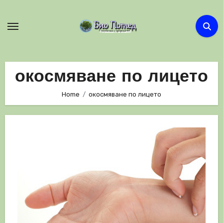
Skip
to
content
окосмяване по лицето
Home
окосмяване по лицето