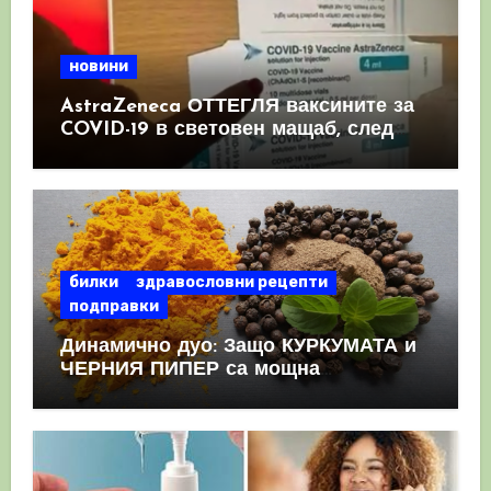
новини
AstraZeneca ОТТЕГЛЯ ваксините за
COVID-19 в световен мащаб, след
като призна, че те причиняват
КРЪВНИ съсиреци
билки
здравословни рецепти
подправки
Динамично дуо: Защо КУРКУМАТА и
ЧЕРНИЯ ПИПЕР са мощна
комбинация