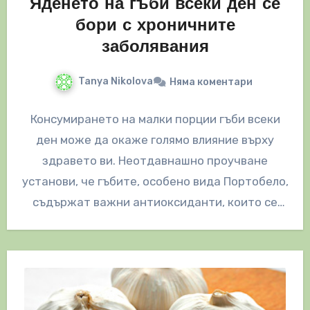
Яденето на гъби всеки ден се
бори с хроничните
заболявания
Tanya Nikolova
Няма коментари
Консумирането на малки порции гъби всеки
ден може да окаже голямо влияние върху
здравето ви. Неотдавнашно проучване
установи, че гъбите, особено вида Портобело,
съдържат важни антиоксиданти, които се
борят с…