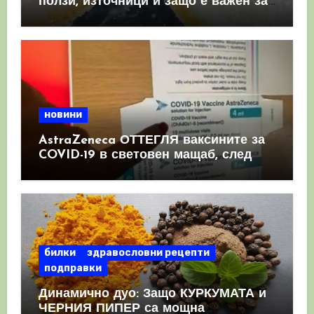
ползи, източници и защо е важен за
имунната система
новини
AstraZeneca ОТТЕГЛЯ ваксините за
COVID-19 в световен мащаб, след
като призна, че те причиняват
КРЪВНИ съсиреци
билки
здравословни рецепти
подправки
Динамично дуо: Защо КУРКУМАТА и
ЧЕРНИЯ ПИПЕР са мощна