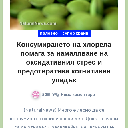
полезно
супер храни
Консумирането на хлорела
помага за намаляване на
оксидативния стрес и
предотвратява когнитивен
упадък
admin
Няма коментари
(NaturalNews) Много е лесно да се
консумират токсини всеки ден. Докато някои
са се отказали, заявявайки, че „всички ще