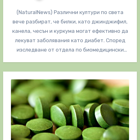
(NaturalNews) Различни култури по света
вече разбират, че билки, като джинджифил,
канела, чесън и куркума могат ефективно да
лекуват заболявания като диабет. Според
изследване от отдела по биомедицински
науки в…