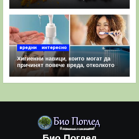
комбинация
вредни
интересно
Хигиенни навици, които могат да
причинят повече вреда, отколкото
полза
Био Поглед