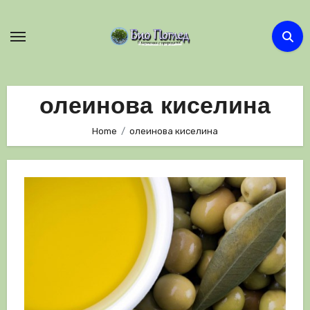
Skip
to
content
олеинова киселина
Home
олеинова киселина