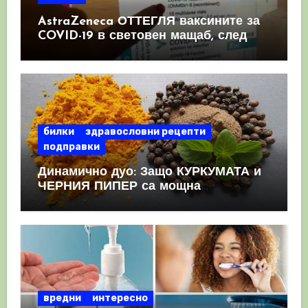
AstraZeneca ОТТЕГЛЯ ваксините за
COVID-19 в световен мащаб, след
като призна, че те причиняват
КРЪВНИ съсиреци
билки
здравословни рецепти
подправки
Динамично дуо: Защо КУРКУМАТА и
ЧЕРНИЯ ПИПЕР са мощна
комбинация
вредни
интересно