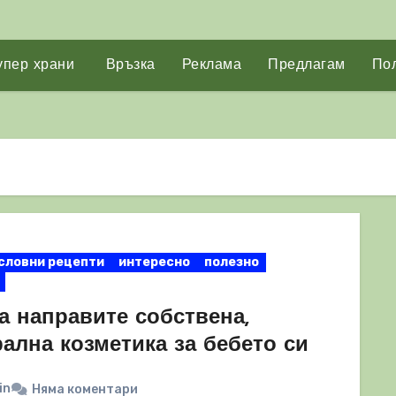
упер храни
Връзка
Реклама
Предлагам
Пол
словни рецепти
интересно
полезно
а направите собствена,
ална козметика за бебето си
in
Няма коментари