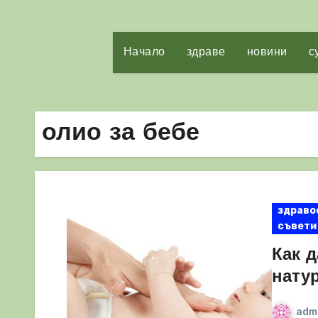
Начало
здраве
новини
с
олио за бебе
здраво
съвети
Как д
натур
adm