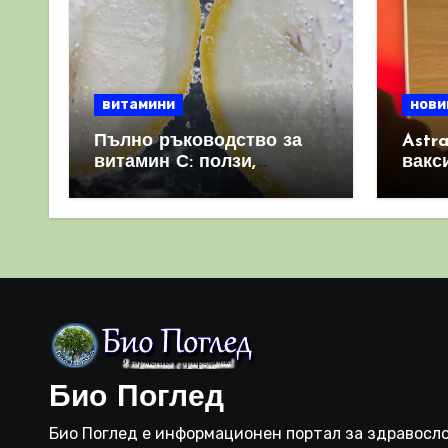
витамини
нови
Пълно ръководство за
Astr
витамин С: ползи,
вакс
източници и защо е
свет
важен за имунната
като 
система
прич
съси
Био Поглед
Био Поглед е информационен портал за здравосло