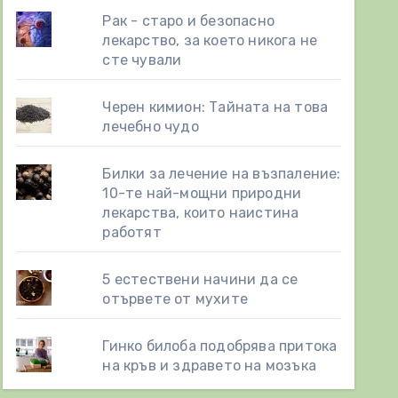
Рак - старо и безопасно
лекарство, за което никога не
сте чували
Черен кимион: Тайната на това
лечебно чудо
Билки за лечение на възпаление:
10-те най-мощни природни
лекарства, които наистина
работят
5 естествени начини да се
отървете от мухите
Гинко билоба подобрява притока
на кръв и здравето на мозъка