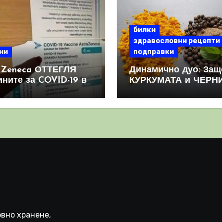
билки
здравословни рецепти
ни
подправки
aZeneca ОТТЕГЛЯ
Динамично дуо: Защ
ините за COVID-19 в
КУРКУМАТА и ЧЕРН
овен мащаб, след
ПИПЕР са мощна
призна, че те
комбинация
иняват КРЪВНИ
реци
вно хранене,