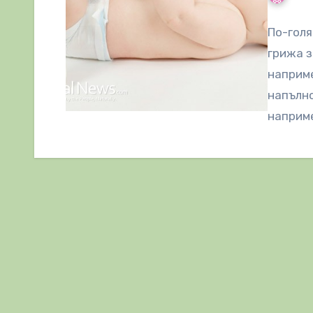
По-голя
грижа з
наприме
напълно
наприм