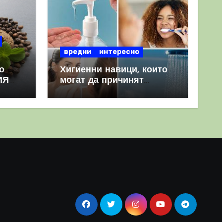
вредни
интересно
о
Хигиенни навици, които
ИЯ
могат да причинят
повече вреда, отколкото
полза