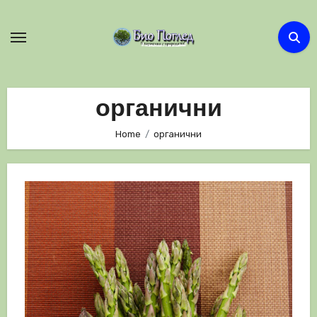
Skip
to
content
органични
Home
органични