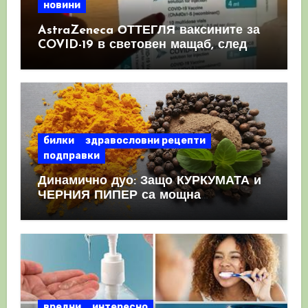
новини
AstraZeneca ОТТЕГЛЯ ваксините за
COVID-19 в световен мащаб, след
като призна, че те причиняват
КРЪВНИ съсиреци
билки
здравословни рецепти
подправки
Динамично дуо: Защо КУРКУМАТА и
ЧЕРНИЯ ПИПЕР са мощна
комбинация
вредни
интересно