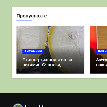
Пропуснахте
витамини
нови
Пълно ръководство за
Astr
витамин С: ползи,
вакс
източници и защо е
свет
важен за имунната
като 
система
прич
съси