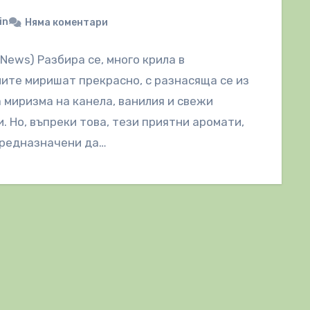
in
Няма коментари
lNews) Разбира се, много крила в
ите миришат прекрасно, с разнасяща се из
 миризма на канела, ванилия и свежи
. Но, въпреки това, тези приятни аромати,
предназначени да…