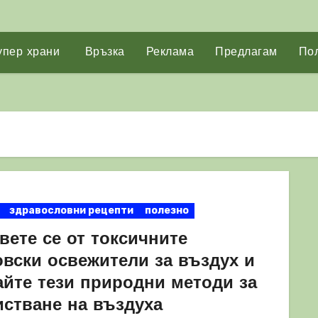
упер храни
Връзка
Реклама
Предлагам
Пол
здравословни рецепти
полезно
вете се от токсичните
овски освежители за въздух и
айте тези природни методи за
истване на въздуха