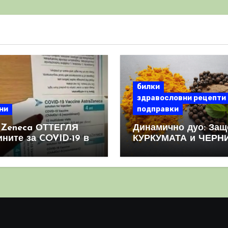
билки
здравословни рецепти
ни
подправки
aZeneca ОТТЕГЛЯ
Динамично дуо: Защ
ините за COVID-19 в
КУРКУМАТА и ЧЕРН
овен мащаб, след
ПИПЕР са мощна
призна, че те
комбинация
иняват КРЪВНИ
реци