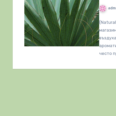
adm
(Natura
магазин
въздуха
аромати
често 