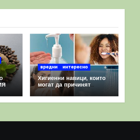
вредни
интересно
о
Хигиенни навици, които
ИЯ
могат да причинят
повече вреда, отколкото
полза