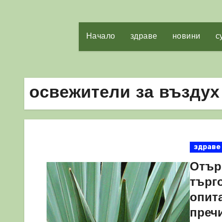
Начало
здраве
новини
с
освежители за въздух
здраве
Отър
търг
опит
преч