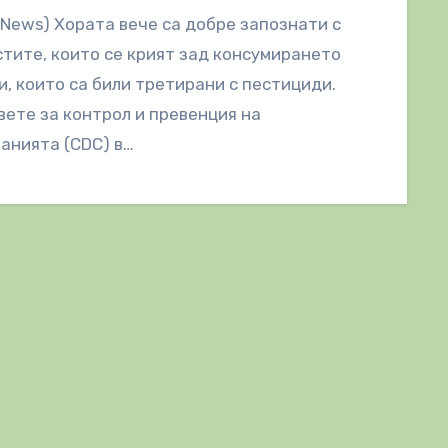
lNews) Хората вече са добре запознати с
тите, които се крият зад консумирането
и, които са били третирани с пестициди.
ете за контрол и превенция на
анията (CDC) в…