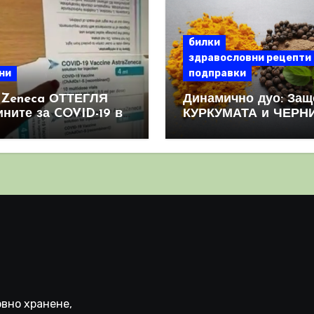
билки
здравословни рецепти
ни
подправки
aZeneca ОТТЕГЛЯ
Динамично дуо: Защ
ините за COVID-19 в
КУРКУМАТА и ЧЕРН
овен мащаб, след
ПИПЕР са мощна
призна, че те
комбинация
иняват КРЪВНИ
реци
вно хранене,