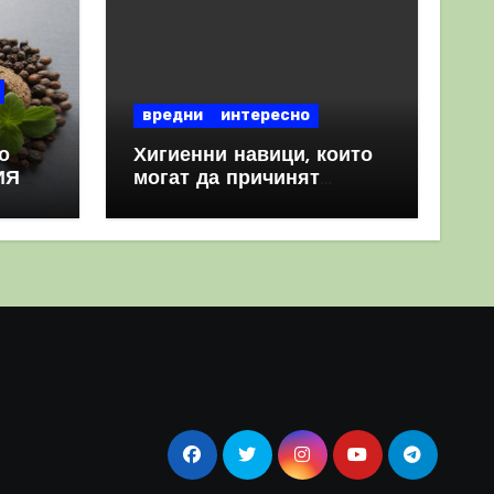
вредни
интересно
о
Хигиенни навици, които
ИЯ
могат да причинят
повече вреда, отколкото
полза