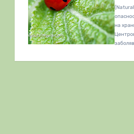
(Natura
опаснос
на хран
Центров
заболяв