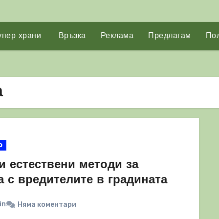
упер храни
Връзка
Реклама
Предлагам
Пол
а
о
и естествени методи за
а с вредителите в градината
in
Няма коментари