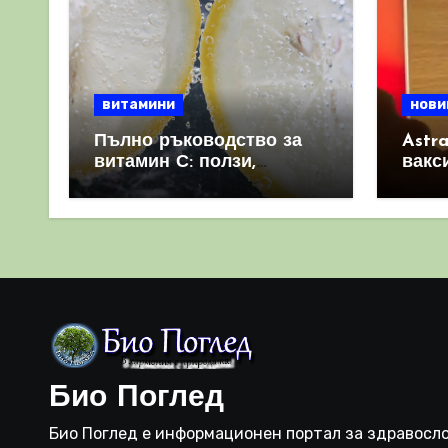
витамини
нови
Пълно ръководство за
Astr
витамин С: ползи,
вакс
източници и защо е
свет
важен за имунната
като 
система
прич
съси
Био Поглед
Био Поглед е информационен портал за здравосло