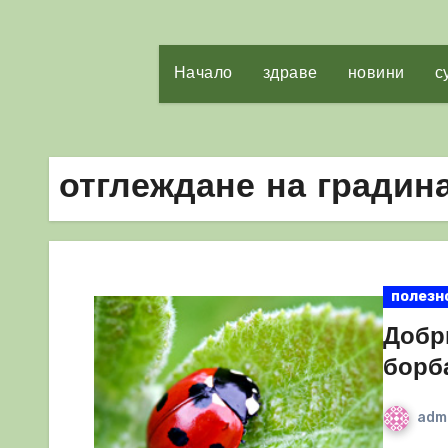
Начало
здраве
новини
с
отглеждане на градин
полезн
Добр
борб
adm