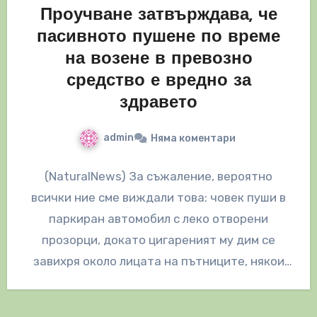
Проучване затвърждава, че
пасивното пушене по време
на возене в превозно
средство е вредно за
здравето
admin
Няма коментари
(NaturalNews) За съжаление, вероятно
всички ние сме виждали това: човек пуши в
паркиран автомобил с леко отворени
прозорци, докато цигареният му дим се
завихря около лицата на пътниците, някои
от…