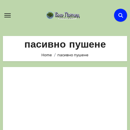
Skip
to
content
пасивно пушене
Home
пасивно пушене