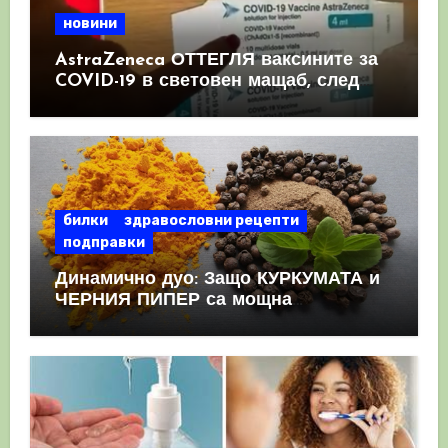
новини
AstraZeneca ОТТЕГЛЯ ваксините за
COVID-19 в световен мащаб, след
като призна, че те причиняват
КРЪВНИ съсиреци
билки
здравословни рецепти
подправки
Динамично дуо: Защо КУРКУМАТА и
ЧЕРНИЯ ПИПЕР са мощна
комбинация