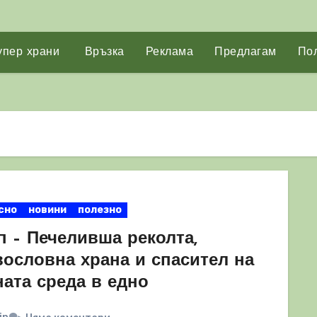
упер храни
Връзка
Реклама
Предлагам
Пол
сно
новини
полезно
п – Печеливша реколта,
вословна храна и спасител на
ната среда в едно