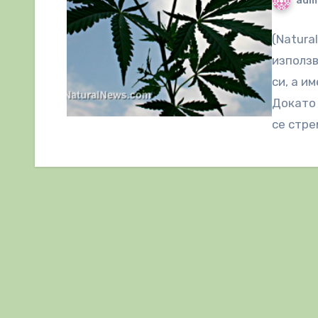
adm
(Natura
използв
си, а и
Докато 
се стре