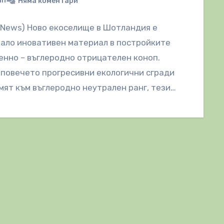
in
Няма коментари
lNews) Ново екоселище в Шотландия е
ало иновативен материал в постройките
менно – въглеродно отрицателен коноп.
повечето прогресивни екологични сгради
мят към въглеродно неутрален ранг, тези…