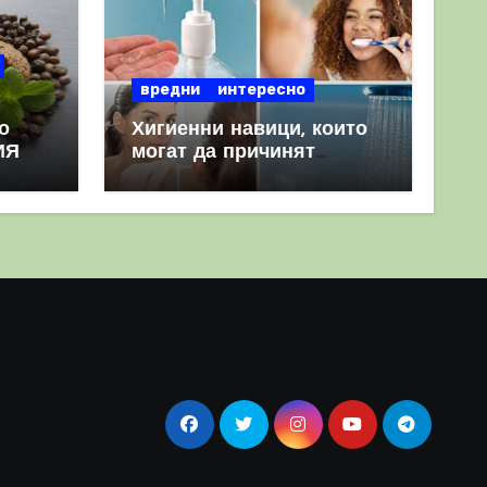
вредни
интересно
о
Хигиенни навици, които
ИЯ
могат да причинят
повече вреда, отколкото
полза