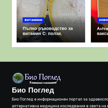
витамини
нови
Пълно ръководство за
Astr
витамин С: ползи,
вакс
източници и защо е
свет
важен за имунната
като 
система
прич
съси
Био Поглед
Био Поглед е информационен портал за здравосло
алтернативна медицина изследвания в света на 