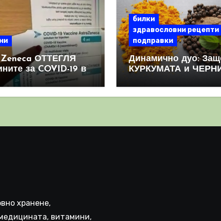
билки
здравословни рецепти
ни
подправки
aZeneca ОТТЕГЛЯ
Динамично дуо: Защ
ините за COVID-19 в
КУРКУМАТА и ЧЕРН
овен мащаб, след
ПИПЕР са мощна
призна, че те
комбинация
иняват КРЪВНИ
реци
вно хранене,
медицината, витамини,