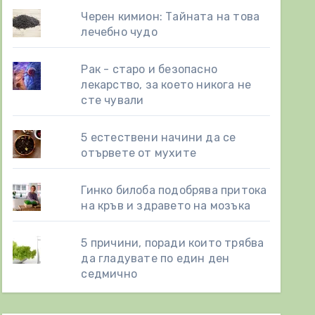
Черен кимион: Тайната на това
лечебно чудо
Рак - старо и безопасно
лекарство, за което никога не
сте чували
5 естествени начини да се
отървете от мухите
Гинко билоба подобрява притока
на кръв и здравето на мозъка
5 причини, поради които трябва
да гладувате по един ден
седмично