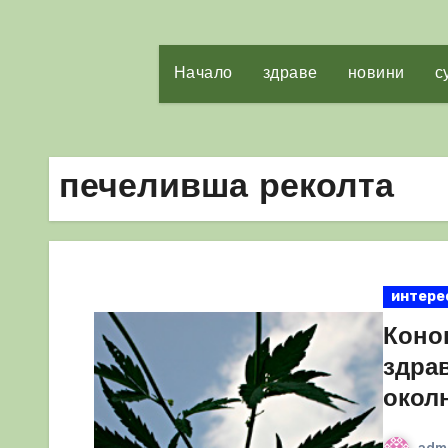
Начало
здраве
новини
с
печеливша реколта
интере
Коно
здра
окол