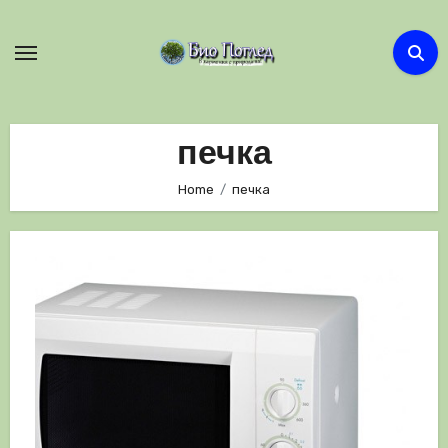
Skip
to
content
печка
Home
печка