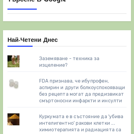
Най-Четени Днес
Заземяване - техника за
изцеление?
FDA признава, че ибупрофен,
аспирин и други болкоуспокояващи
без рецепта могат да предизвикат
смъртоносни инфаркти и инсулти
Куркумата е в състояние да 'убива
интелигентно' ракови клетки ...
химиотерапията и радиацията са