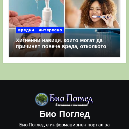
вредни
интересно
Хигиенни навици, които могат да
причинят повече вреда, отколкото
полза
Био Поглед
Био Поглед е информационен портал за