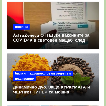
новини
AstraZeneca ОТТЕГЛЯ ваксините за
COVID-19 в световен мащаб, след
като призна, че те причиняват
КРЪВНИ съсиреци
билки
здравословни рецепти
подправки
Динамично дуо: Защо КУРКУМАТА и
ЧЕРНИЯ ПИПЕР са мощна
комбинация