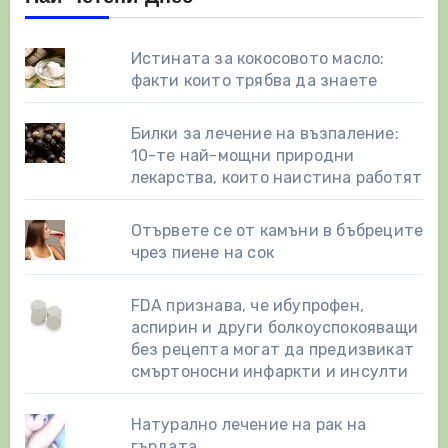
Истината за кокосовото масло:
факти които трябва да знаете
Билки за лечение на възпаление:
10-те най-мощни природни
лекарства, които наистина работят
Отървете се от камъни в бъбреците
чрез пиене на сок
FDA признава, че ибупрофен,
аспирин и други болкоуспокояващи
без рецепта могат да предизвикат
смъртоносни инфаркти и инсулти
Натурално лечение на рак на
гърдата