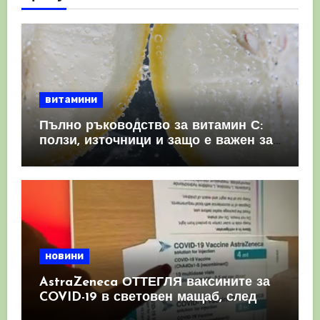
витамини
Пълно ръководство за витамин С:
ползи, източници и защо е важен за
имунната система
новини
AstraZeneca ОТТЕГЛЯ ваксините за
COVID-19 в световен мащаб, след
като призна, че те причиняват