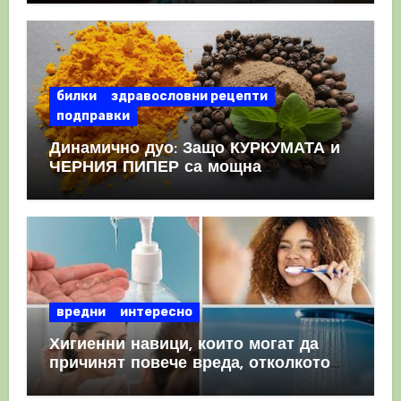
КРЪВНИ съсиреци
билки
здравословни рецепти
подправки
Динамично дуо: Защо КУРКУМАТА и
ЧЕРНИЯ ПИПЕР са мощна
комбинация
вредни
интересно
Хигиенни навици, които могат да
причинят повече вреда, отколкото
полза