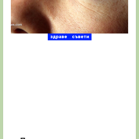
здраве
съвети