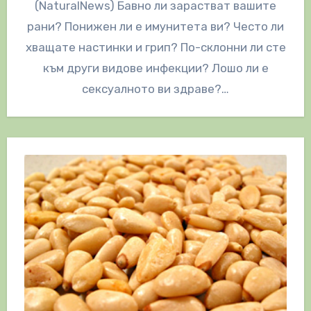
(NaturalNews) Бавно ли зарастват вашите
рани? Понижен ли е имунитета ви? Често ли
хващате настинки и грип? По-склонни ли сте
към други видове инфекции? Лошо ли е
сексуалното ви здраве?…