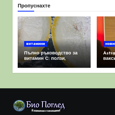
Пропуснахте
витамини
нови
Пълно ръководство за
Astr
витамин С: ползи,
вакс
източници и защо е
свет
важен за имунната
като 
система
прич
съси