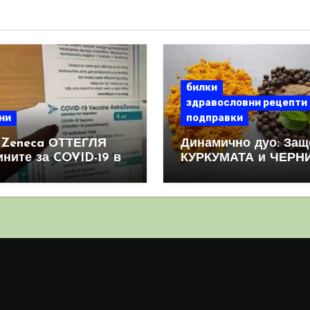
билки
здравословни рецепти
ни
подправки
aZeneca ОТТЕГЛЯ
Динамично дуо: Защ
ините за COVID-19 в
КУРКУМАТА и ЧЕРН
овен мащаб, след
ПИПЕР са мощна
призна, че те
комбинация
иняват КРЪВНИ
реци