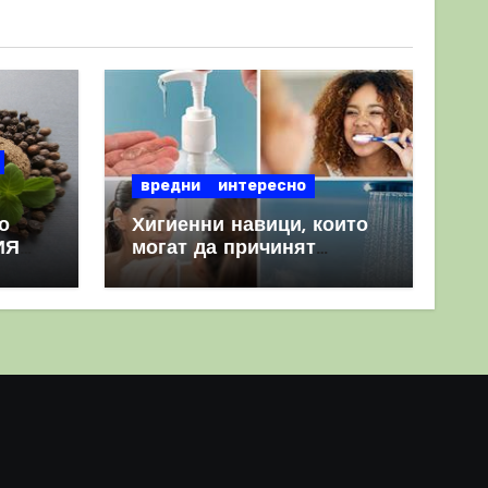
вредни
интересно
о
Хигиенни навици, които
ИЯ
могат да причинят
повече вреда, отколкото
полза