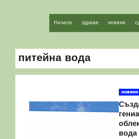
Начало
здраве
новини
с
питейна вода
новини
Създ
гени
обле
вода