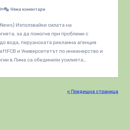
in
Няма коментари
lNews) Използвайки силата на
гията, за да помогне при проблеми с
до вода, перуанската рекламна агенция
aftFCB и Университетът по инженерство и
гии в Лима са обединили усилията…
« Предишна страница