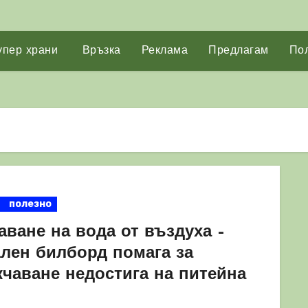
упер храни
Връзка
Реклама
Предлагам
Пол
полезно
аване на вода от въздуха –
ален билборд помага за
кчаване недостига на питейна