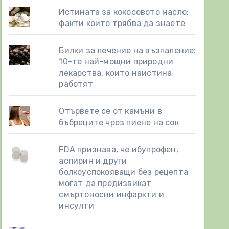
Истината за кокосовото масло:
факти които трябва да знаете
Билки за лечение на възпаление:
10-те най-мощни природни
лекарства, които наистина
работят
Отървете се от камъни в
бъбреците чрез пиене на сок
FDA признава, че ибупрофен,
аспирин и други
болкоуспокояващи без рецепта
могат да предизвикат
смъртоносни инфаркти и
инсулти