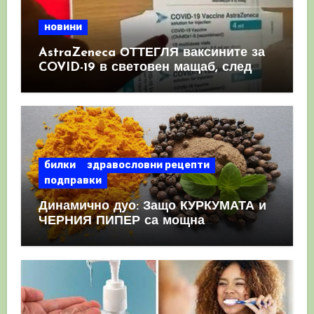
новини
AstraZeneca ОТТЕГЛЯ ваксините за
COVID-19 в световен мащаб, след
като призна, че те причиняват
КРЪВНИ съсиреци
билки
здравословни рецепти
подправки
Динамично дуо: Защо КУРКУМАТА и
ЧЕРНИЯ ПИПЕР са мощна
комбинация