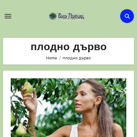
Skip
to
content
плодно дърво
Home
плодно дърво