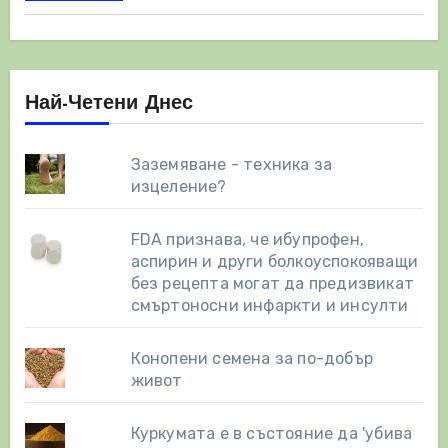
Най-Четени Днес
Заземяване - техника за
изцеление?
FDA признава, че ибупрофен,
аспирин и други болкоуспокояващи
без рецепта могат да предизвикат
смъртоносни инфаркти и инсулти
Конопени семена за по-добър
живот
Куркумата е в състояние да 'убива