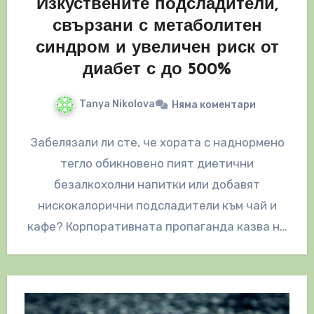
Изкуствените подсладители,
свързани с метаболитен
синдром и увеличен риск от
диабет с до 500%
Tanya Nikolova
Няма коментари
Забелязали ли сте, че хората с наднормено
тегло обикновено пият диетични
безалкохолни напитки или добавят
нискокалорични подсладители към чай и
кафе? Корпоративната пропаганда казва на
хората с наднормено тегло и…