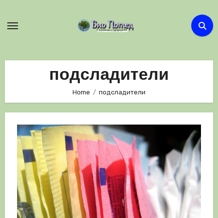
Skip
to
content
подсладители
Home
подсладители