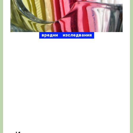
вредни
изследвания