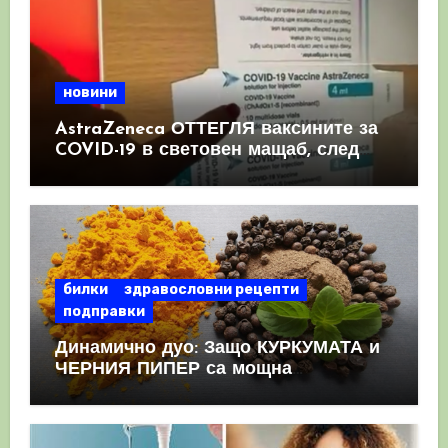
новини
AstraZeneca ОТТЕГЛЯ ваксините за
COVID-19 в световен мащаб, след
като призна, че те причиняват
КРЪВНИ съсиреци
билки
здравословни рецепти
подправки
Динамично дуо: Защо КУРКУМАТА и
ЧЕРНИЯ ПИПЕР са мощна
комбинация