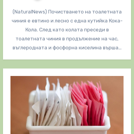
(NaturalNews) Почистването на тоалетната
чиния е евтино и лесно с една кутийка Кока-
Кола. След като колата преседи в
тоалетната чиния в продължение на час,
въглеродната и фосфорна киселина вършат
работа,…