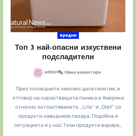
вредни
Топ 3 най-опасни изкуствени
подсладители
admin
Няма коментари
През последните няколко десетилетия, в
отговор на нарастващата паника в Америка
относно затлъстяването, „Lite“ и „Diet“ са
продукти наводнили пазара. Подобна е
ситуацията и у нас.Тези продукти варират
от диетични…