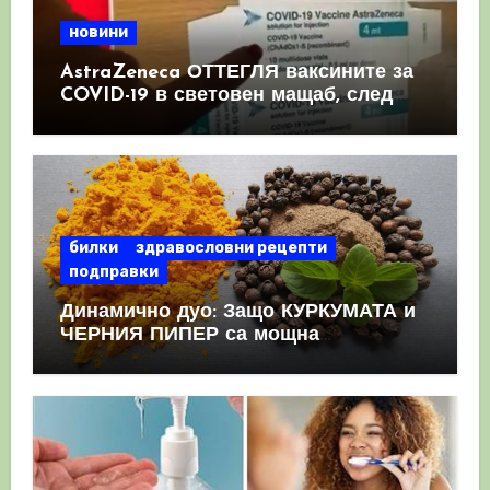
новини
AstraZeneca ОТТЕГЛЯ ваксините за
COVID-19 в световен мащаб, след
като призна, че те причиняват
КРЪВНИ съсиреци
билки
здравословни рецепти
подправки
Динамично дуо: Защо КУРКУМАТА и
ЧЕРНИЯ ПИПЕР са мощна
комбинация