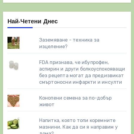
Най-Четени Днес
Заземяване - техника за
изцеление?
FDA признава, че ибупрофен,
аспирин и други болкоуспокояващи
без рецепта могат да предизвикат
смъртоносни инфаркти и инсулти
Конопени семена за по-добър
живот
Напитка, която топи коремните
мазнини. Как да си я направим у
дома?