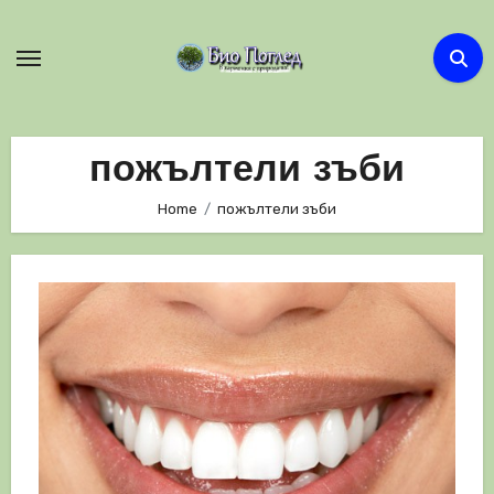
Skip
to
content
пожълтели зъби
Home
пожълтели зъби