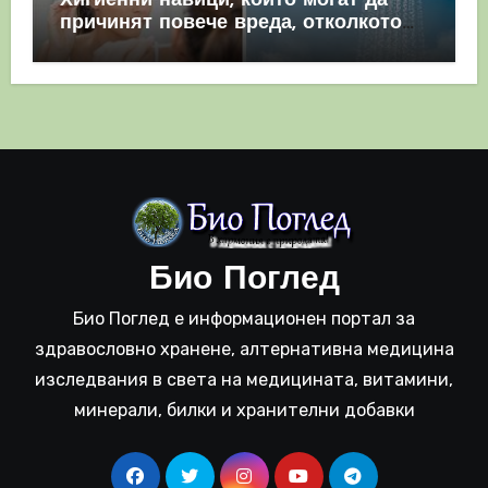
Хигиенни навици, които могат да
причинят повече вреда, отколкото
полза
Био Поглед
Био Поглед е информационен портал за
здравословно хранене, алтернативна медицина
изследвания в света на медицината, витамини,
минерали, билки и хранителни добавки