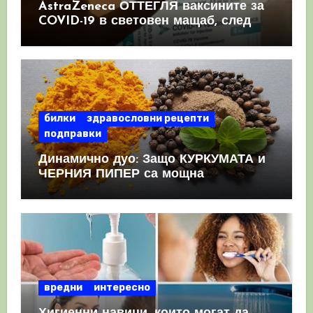
AstraZeneca ОТТЕГЛЯ ваксините за
COVID-19 в световен мащаб, след
като призна, че те причиняват
КРЪВНИ съсиреци
билки
здравословни рецепти
подправки
Динамично дуо: Защо КУРКУМАТА и
ЧЕРНИЯ ПИПЕР са мощна
комбинация
вредни
интересно