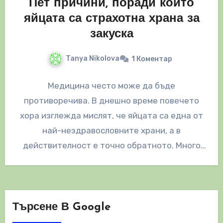
Пет причини, поради които
яйцата са страхотна храна за
закуска
Tanya Nikolova
1 Коментар
Медицина често може да бъде
противоречива. В днешно време повечето
хора изглежда мислят, че яйцата са една от
най-нездравословните храни, а в
действителност е точно обратното. Много
изследователи твърдят, че…
Търсене В Google