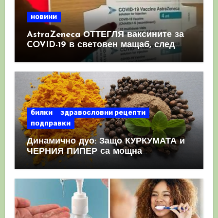
новини
AstraZeneca ОТТЕГЛЯ ваксините за
COVID-19 в световен мащаб, след
като призна, че те причиняват
КРЪВНИ съсиреци
билки
здравословни рецепти
подправки
Динамично дуо: Защо КУРКУМАТА и
ЧЕРНИЯ ПИПЕР са мощна
комбинация