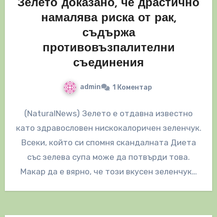
Зелето доказано, че драстично
намалява риска от рак,
съдържа
противовъзпалителни
съединения
admin
1 Коментар
(NaturalNews) Зелето е отдавна известно
като здравословен нискокалоричен зеленчук.
Всеки, който си спомня скандалната Диета
със зелева супа може да потвърди това.
Макар да е вярно, че този вкусен зеленчук…