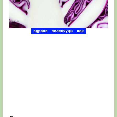
здраве
зеленчуци
лек