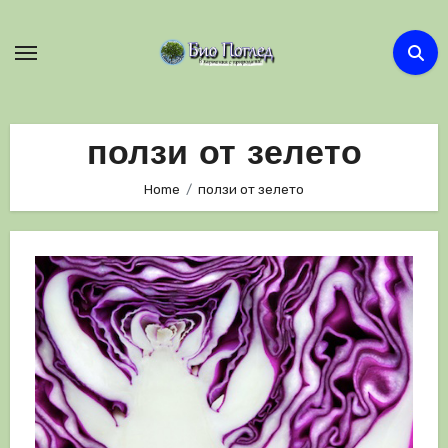
Skip
to
content
ползи от зелето
Home
ползи от зелето