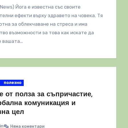
lNews) Йога е известна със своите
елни ефекти върху здравето на човека. Тя
отна за облекчаване на стреса и има
во възможности за това как искате да
е вашата…
полезно
е от полза за съпричастие,
рбална комуникация и
вна цел
in
Няма коментари