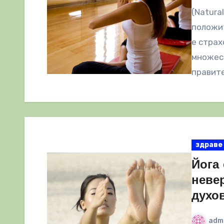
(Natura
положит
е страх
множест
правит
здраве
Йога 
неве
духо
adm