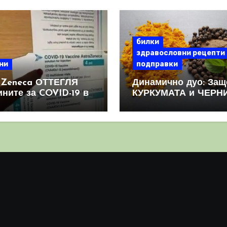
билки
здравословни рецепти
ни
подправки
aZeneca ОТТЕГЛЯ
Динамично дуо: Защ
ините за COVID-19 в
КУРКУМАТА и ЧЕРН
овен мащаб, след
ПИПЕР са мощна
призна, че те
комбинация
иняват КРЪВНИ
реци