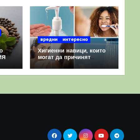
вредни
интересно
о
Хигиенни навици, които
ИЯ
могат да причинят
повече вреда, отколкото
полза