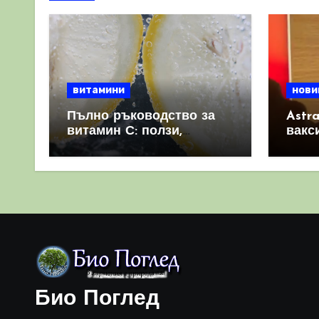
витамини
нови
Пълно ръководство за
Astr
витамин С: ползи,
вакс
източници и защо е
свет
важен за имунната
като 
система
прич
съси
Био Поглед