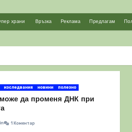
упер храни
Връзка
Реклама
Предлагам
Пол
изследвания
новини
полезно
 може да променя ДНК при
та
in
1 Коментар