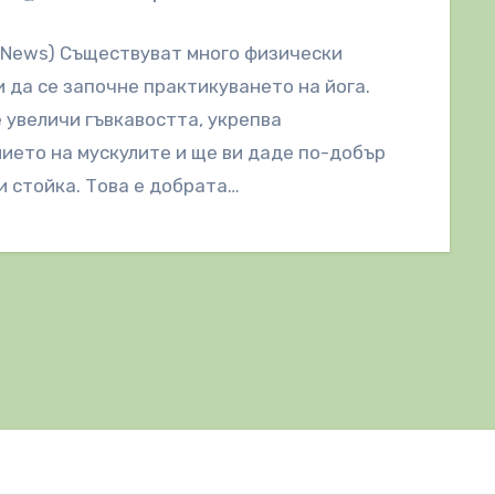
lNews) Съществуват много физически
 да се започне практикуването на йога.
 увеличи гъвкавостта, укрепва
ието на мускулите и ще ви даде по-добър
и стойка. Това е добрата…