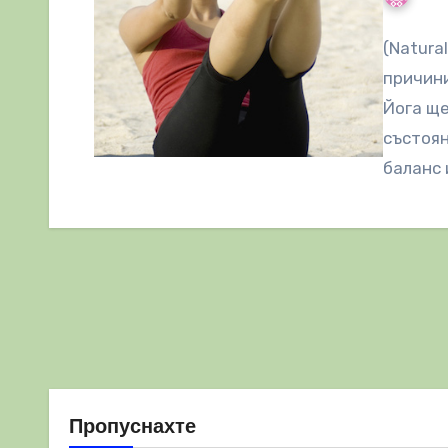
(Natura
причини
Йога ще
състоян
баланс 
Пропуснахте