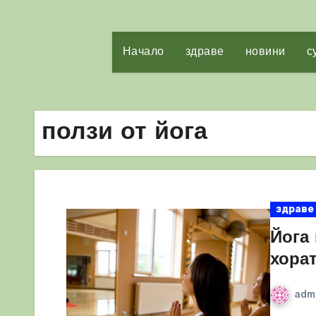
Начало
здраве
новини
с
ползи от йога
здраве
Йога
хора
adm