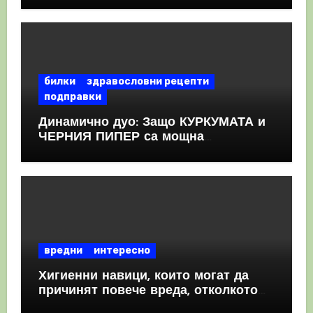
КРЪВНИ съсиреци
билки
здравословни рецепти
подправки
Динамично дуо: Защо КУРКУМАТА и
ЧЕРНИЯ ПИПЕР са мощна
комбинация
вредни
интересно
Хигиенни навици, които могат да
причинят повече вреда, отколкото
полза