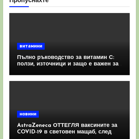
Пропуснахте
витамини
Пълно ръководство за витамин С:
ползи, източници и защо е важен за
имунната система
новини
AstraZeneca ОТТЕГЛЯ ваксините за
COVID-19 в световен мащаб, след
като призна, че те причиняват