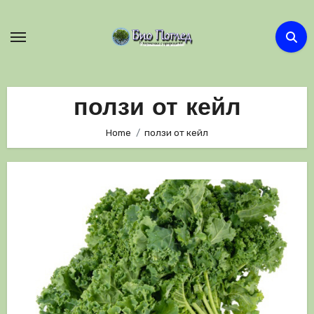
Skip
to
content
ползи от кейл
Home
ползи от кейл