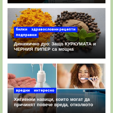
КРЪВНИ съсиреци
билки
здравословни рецепти
подправки
Динамично дуо: Защо КУРКУМАТА и
ЧЕРНИЯ ПИПЕР са мощна
комбинация
вредни
интересно
Хигиенни навици, които могат да
причинят повече вреда, отколкото
полза