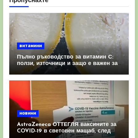
Пропуснахте
витамини
Пълно ръководство за витамин С:
ползи, източници и защо е важен за
имунната система
новини
AstraZeneca ОТТЕГЛЯ ваксините за
COVID-19 в световен мащаб, след
като призна, че те причиняват