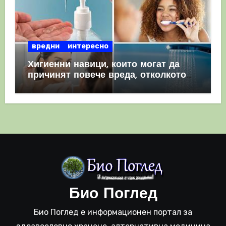
вредни
интересно
Хигиенни навици, които могат да
причинят повече вреда, отколкото
полза
Био Поглед
Био Поглед е информационен портал за