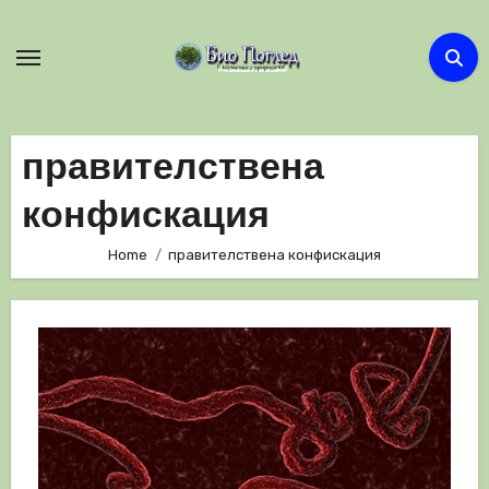
Skip
to
content
правителствена
конфискация
Home
правителствена конфискация