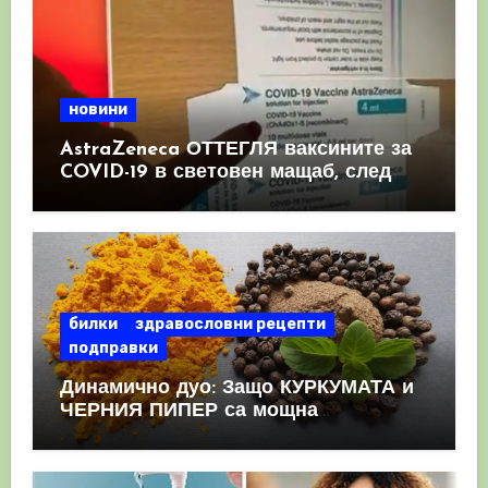
новини
AstraZeneca ОТТЕГЛЯ ваксините за
COVID-19 в световен мащаб, след
като призна, че те причиняват
КРЪВНИ съсиреци
билки
здравословни рецепти
подправки
Динамично дуо: Защо КУРКУМАТА и
ЧЕРНИЯ ПИПЕР са мощна
комбинация