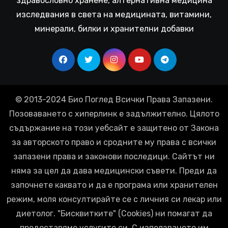
здравословно хранене, алтернативна медицина
изследвания в света на медицината, витамини,
минерали, билки и хранителни добавки
© 2013-2024 Био Поглед Всички Права Запазени.
Позоваването с хиперлинк е задължително. Цялото
съдържание на този уебсайт е защитено от Закона
за авторското право и сродните му права с всички
запазени права и законови последици. Сайтът ни
няма за цел да дава медицински съвети. Преди да
започнете каквато и да е програма или хранителен
режим, моля консултирайте се с личния си лекар или
диетолог. "Бисквитките" (Cookies) ни помагат да
предоставяме услугите си. С използването им