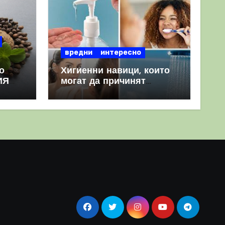
вредни
интересно
о
Хигиенни навици, които
ИЯ
могат да причинят
повече вреда, отколкото
полза