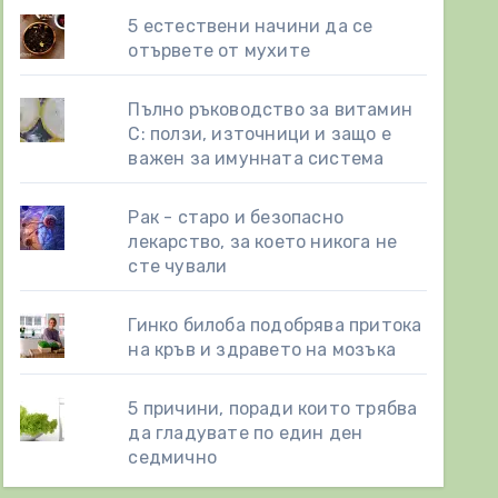
5 естествени начини да се
отървете от мухите
Пълно ръководство за витамин
С: ползи, източници и защо е
важен за имунната система
Рак - старо и безопасно
лекарство, за което никога не
сте чували
Гинко билоба подобрява притока
на кръв и здравето на мозъка
5 причини, поради които трябва
да гладувате по един ден
седмично