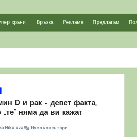
упер храни
Връзка
Реклама
Предлагам
Пол
ин D и рак – девет факта,
 „те“ няма да ви кажат
a Nikolova
Няма коментари