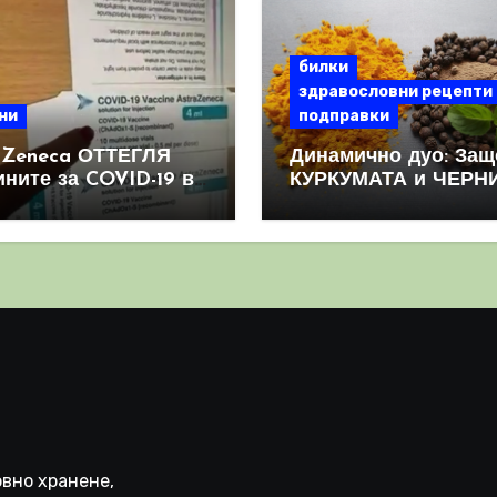
билки
здравословни рецепти
ни
подправки
aZeneca ОТТЕГЛЯ
Динамично дуо: Защ
ините за COVID-19 в
КУРКУМАТА и ЧЕРН
овен мащаб, след
ПИПЕР са мощна
призна, че те
комбинация
иняват КРЪВНИ
реци
вно хранене,