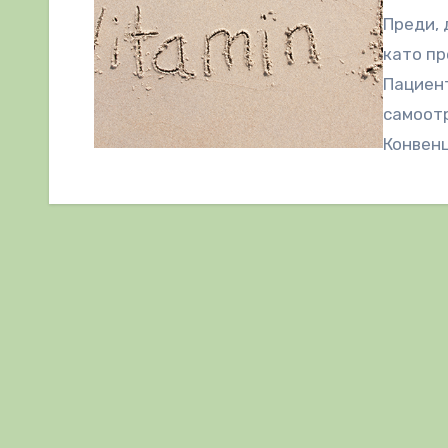
Преди, 
като пр
Пациент
самоотр
Конвен
бъдеще