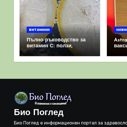
витамини
нови
Пълно ръководство за
Astr
витамин С: ползи,
вакс
източници и защо е
свет
важен за имунната
като 
система
прич
съси
Био Поглед
Био Поглед е информационен портал за здравосло