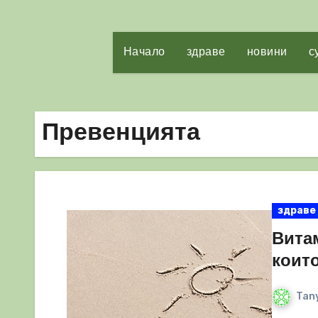
Начало
здраве
новини
с
Превенцията
здраве
Витам
които
Tany