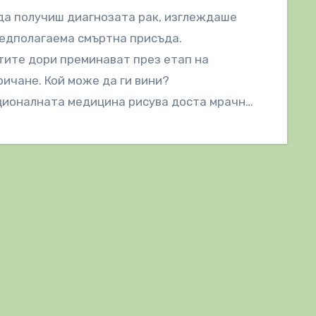
да получиш диагнозата рак, изглеждаше
едполагаема смъртна присъда.
ите дори преминават през етап на
ичане. Кой може да ги вини?
ционалната медицина рисува доста мрачно
 за пациенти…