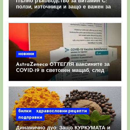
Пълно ръководство за витамин С:
ползи, източници и защо е важен за
имунната система
новини
AstraZeneca ОТТЕГЛЯ ваксините за
COVID-19 в световен мащаб, след
като призна, че те причиняват
КРЪВНИ съсиреци
билки
здравословни рецепти
подправки
Динамично дуо: Защо КУРКУМАТА и