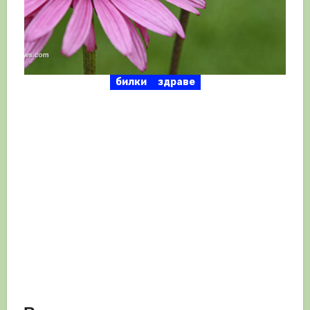
билки
здраве