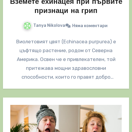
Вземете ехинацея при първите
признаци на грип
Tanya Nikolova
Няма коментари
Виолетовият цвят (Echinacea purpurea) е
цъфтящо растение, родом от Северна
Америка. Освен че е привлекателен, той
притежава мощни здравословни
способности, които го правят добро
потенциално лечение за различни често
срещани…