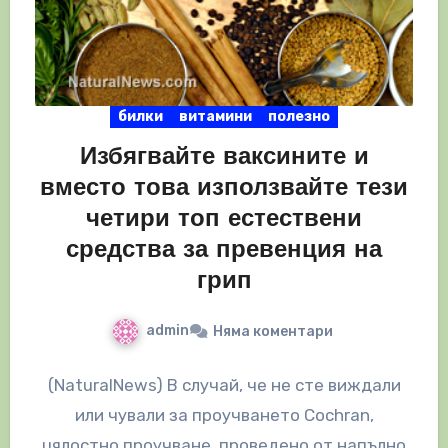
билки
витамини
полезно
Избягвайте ваксините и
вместо това използвайте тези
четири топ естествени
средства за превенция на
грип
admin
Няма коментари
(NaturalNews) В случай, че не сте виждали
или чували за проучването Cochran,
цялостно проучване, проведено от напълно