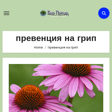
Skip
to
content
превенция на грип
Home
превенция на грип