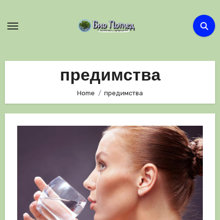
Skip
to
content
предимства
Home
предимства