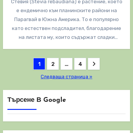
Стевия (Stevia rebaudiana) е растение, което
е ендемично към планинските райони на
Парагвай в Южна Америка. То е популярно
като естествен подсладител, благодарение
на листата му, които съдържат сладки
гликозиди.…
Разделяне
1
2
…
4
на
Следваща страница »
публикациите
на
Търсене В Google
страници