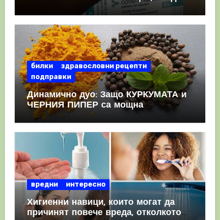
като призна, че те причиняват
КРЪВНИ съсиреци
билки
здравословни рецепти
подправки
Динамично дуо: Защо КУРКУМАТА и
ЧЕРНИЯ ПИПЕР са мощна
комбинация
вредни
интересно
Хигиенни навици, които могат да
причинят повече вреда, отколкото