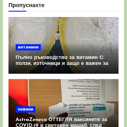
Пропуснахте
витамини
Пълно ръководство за витамин С:
ползи, източници и защо е важен за
имунната система
новини
AstraZeneca ОТТЕГЛЯ ваксините за
COVID-19 в световен мащаб, след