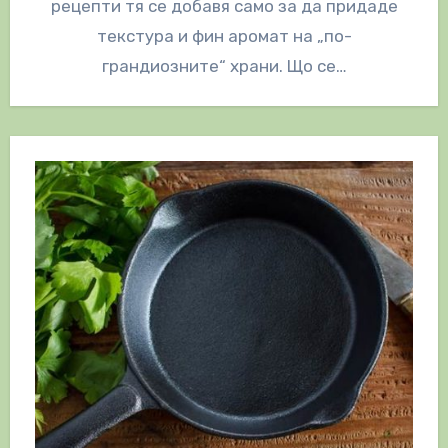
рецепти тя се добавя само за да придаде
текстура и фин аромат на „по-
грандиозните“ храни. Що се…