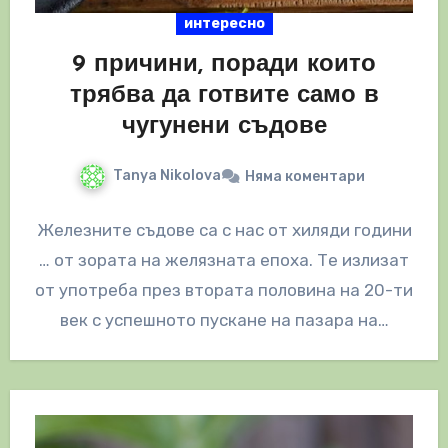
интересно
9 причини, поради които
трябва да готвите само в
чугунени съдове
Tanya Nikolova
Няма коментари
Железните съдове са с нас от хиляди години
… от зората на желязната епоха. Те излизат
от употреба през втората половина на 20-ти
век с успешното пускане на пазара на…