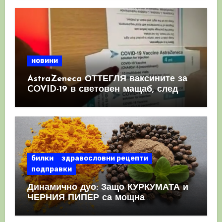
новини
AstraZeneca ОТТЕГЛЯ ваксините за
COVID-19 в световен мащаб, след
като призна, че те причиняват
КРЪВНИ съсиреци
билки
здравословни рецепти
подправки
Динамично дуо: Защо КУРКУМАТА и
ЧЕРНИЯ ПИПЕР са мощна
комбинация