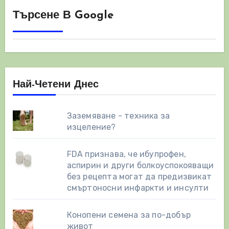
Търсене В Google
Най-Четени Днес
Заземяване - техника за
изцеление?
FDA признава, че ибупрофен,
аспирин и други болкоуспокояващи
без рецепта могат да предизвикат
смъртоносни инфаркти и инсулти
Конопени семена за по-добър
живот