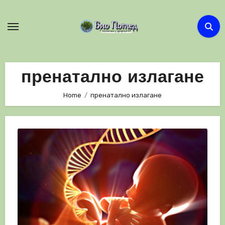
Skip
to
content
пренатално излагане
Home
пренатално излагане