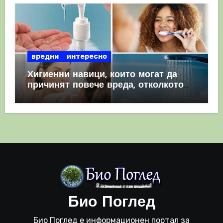
вредни
интересно
Хигиенни навици, които могат да
причинят повече вреда, отколкото
полза
Био Поглед
Био Поглед е информационен портал за