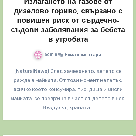
Излагането на газове от
дизелово гориво, свързано с
повишен риск от сърдечно-
съдови заболявания за бебета
в утробата
admin
Няма коментари
(NaturalNews) След зачеването, детето се
ражда в майката. От този момент нататък,
всичко което консумира, пие, диша и мисли
майката, се превръща в част от детето в нея.
Въздухът, храната…