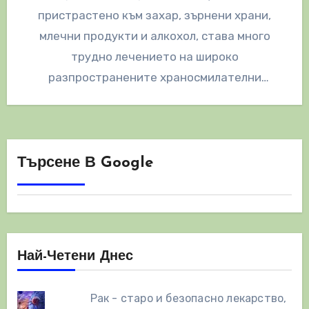
пристрастено към захар, зърнени храни,
млечни продукти и алкохол, става много
трудно лечението на широко
разпространените храносмилателни
заболявания. Като добавим и опетнения и
нисък приток на…
Търсене В Google
Най-Четени Днес
Рак - старо и безопасно лекарство,