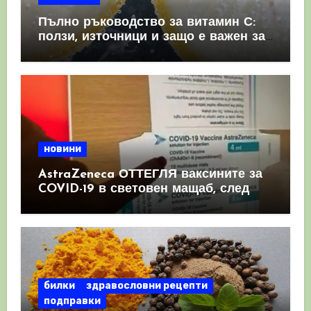
Пълно ръководство за витамин С:
ползи, източници и защо е важен за
имунната система
новини
AstraZeneca ОТТЕГЛЯ ваксините за
COVID-19 в световен мащаб, след
като призна, че те причиняват
КРЪВНИ съсиреци
билки
здравословни рецепти
подправки