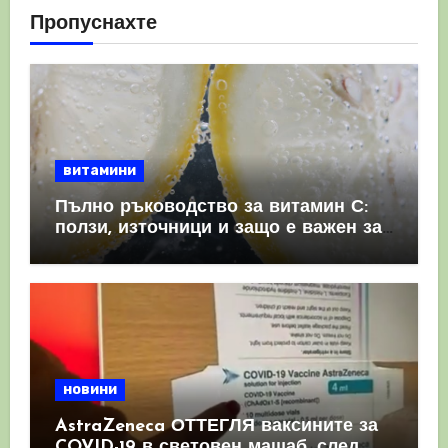
Пропуснахте
витамини
Пълно ръководство за витамин С:
ползи, източници и защо е важен за
имунната система
новини
AstraZeneca ОТТЕГЛЯ ваксините за
COVID-19 в световен мащаб, след