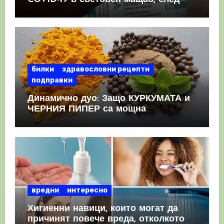
като призна, че те причиняват
КРЪВНИ съсиреци
билки
здравословни рецепти
подправки
Динамично дуо: Защо КУРКУМАТА и
ЧЕРНИЯ ПИПЕР са мощна
комбинация
вредни
интересно
Хигиенни навици, които могат да
причинят повече вреда, отколкото