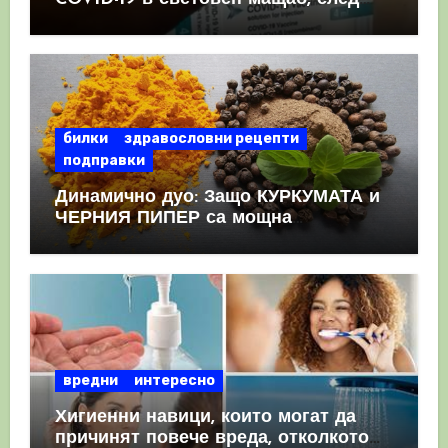
като призна, че те причиняват
КРЪВНИ съсиреци
билки
здравословни рецепти
подправки
Динамично дуо: Защо КУРКУМАТА и
ЧЕРНИЯ ПИПЕР са мощна
комбинация
вредни
интересно
Хигиенни навици, които могат да
причинят повече вреда, отколкото