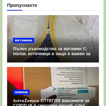
Пропуснахте
витамини
Пълно ръководство за витамин С:
ползи, източници и защо е важен за
имунната система
новини
AstraZeneca ОТТЕГЛЯ ваксините за
COVID-19 в световен мащаб, след