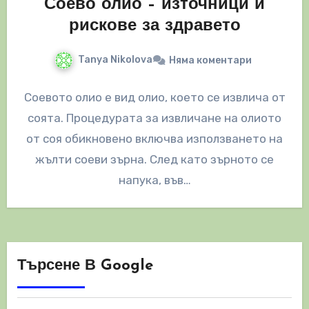
Соево олио – източници и
рискове за здравето
Tanya Nikolova
Няма коментари
Соевото олио е вид олио, което се извлича от
соята. Процедурата за извличане на олиото
от соя обикновено включва използването на
жълти соеви зърна. След като зърното се
напука, във…
Търсене В Google