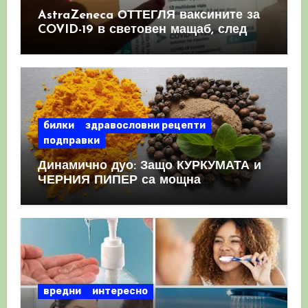
AstraZeneca ОТТЕГЛЯ ваксините за
COVID-19 в световен мащаб, след
като призна, че те причиняват
КРЪВНИ съсиреци
билки
здравословни рецепти
подправки
Динамично дуо: Защо КУРКУМАТА и
ЧЕРНИЯ ПИПЕР са мощна
комбинация
вредни
интересно