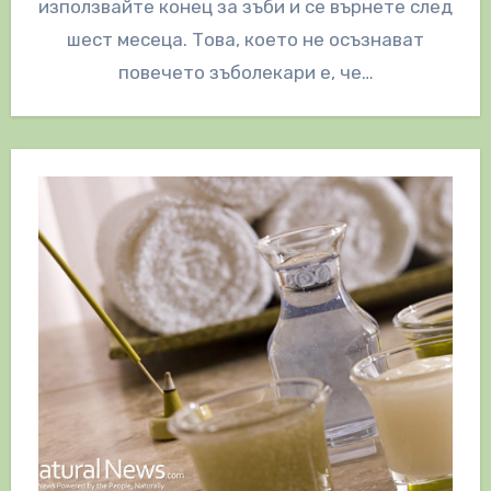
използвайте конец за зъби и се върнете след
шест месеца. Това, което не осъзнават
повечето зъболекари е, че…