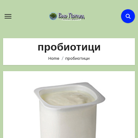
Skip
to
content
пробиотици
Home
пробиотици