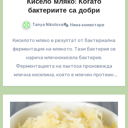
Кисело мляко: Когато
бактериите са добри
Tanya Nikolova
Няма коментари
Киселото мляко е резултат от бактериална
ферментация на млякото. Тази бактерия се
нарича млечнокисела бактерия.
Ферментацията на лактоза произвежда
млечна киселина, която е млечен протеин.
Този млечен протеин придава на…