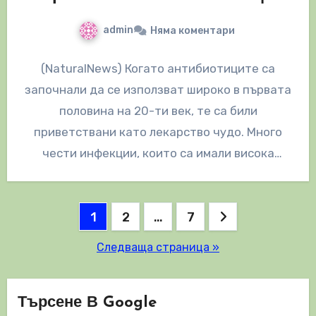
admin
Няма коментари
(NaturalNews) Когато антибиотиците са
започнали да се използват широко в първата
половина на 20-ти век, те са били
приветствани като лекарство чудо. Много
чести инфекции, които са имали висока
степен…
Разделяне
1
2
…
7
на
Следваща страница »
публикациите
на
Търсене В Google