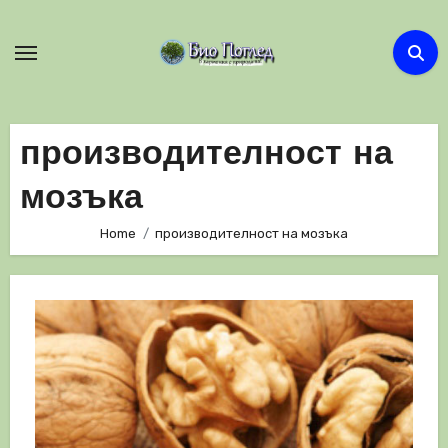
Skip
to
content
производителност на
мозъка
Home
производителност на мозъка