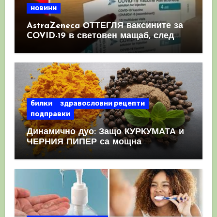
новини
AstraZeneca ОТТЕГЛЯ ваксините за
COVID-19 в световен мащаб, след
като призна, че те причиняват
КРЪВНИ съсиреци
билки
здравословни рецепти
подправки
Динамично дуо: Защо КУРКУМАТА и
ЧЕРНИЯ ПИПЕР са мощна
комбинация