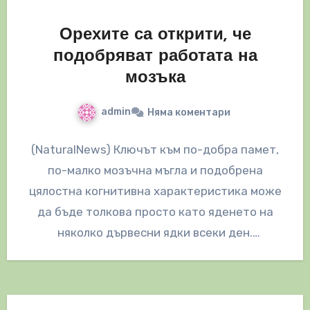
Орехите са открити, че
подобряват работата на
мозъка
admin
Няма коментари
(NaturalNews) Ключът към по-добра памет,
по-малко мозъчна мъгла и подобрена
цялостна когнитивна характеристика може
да бъде толкова просто като яденето на
няколко дървесни ядки всеки ден.
Изследователи от Училището по…