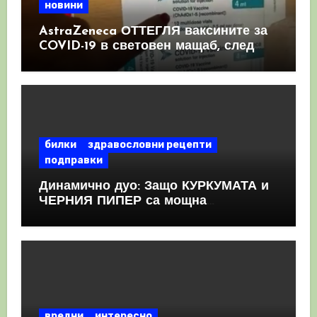
новини
AstraZeneca ОТТЕГЛЯ ваксините за
COVID-19 в световен мащаб, след
като призна, че те причиняват
КРЪВНИ съсиреци
билки
здравословни рецепти
подправки
Динамично дуо: Защо КУРКУМАТА и
ЧЕРНИЯ ПИПЕР са мощна
комбинация
вредни
интересно