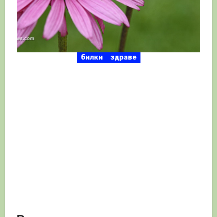
билки
здраве