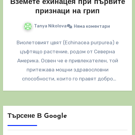
Вземете ехинацея при първите
признаци на грип
Tanya Nikolova
Няма коментари
Виолетовият цвят (Echinacea purpurea) е
цъфтящо растение, родом от Северна
Америка. Освен че е привлекателен, той
притежава мощни здравословни
способности, които го правят добро
потенциално лечение за различни често
срещани…
Търсене В Google