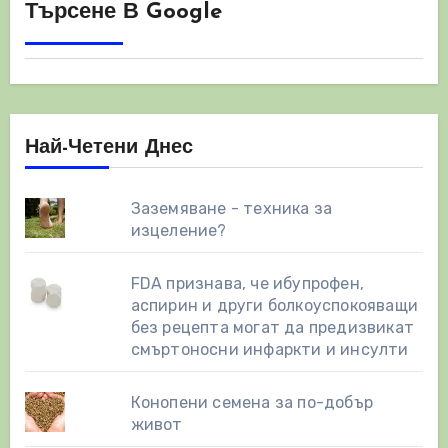
Търсене В Google
Най-Четени Днес
Заземяване - техника за
изцеление?
FDA признава, че ибупрофен,
аспирин и други болкоуспокояващи
без рецепта могат да предизвикат
смъртоносни инфаркти и инсулти
Конопени семена за по-добър
живот