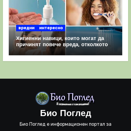
вредни
интересно
Хигиенни навици, които могат да
причинят повече вреда, отколкото
полза
Био Поглед
Био Поглед е информационен портал за