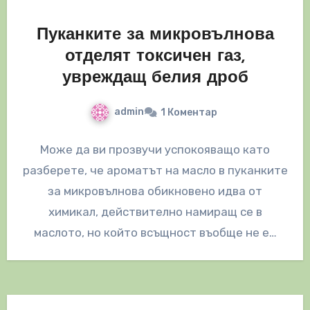
Пуканките за микровълнова
отделят токсичен газ,
увреждащ белия дроб
admin
1 Коментар
Може да ви прозвучи успокояващо като
разберете, че ароматът на масло в пуканките
за микровълнова обикновено идва от
химикал, действително намиращ се в
маслото, но който всъщност въобще не е…