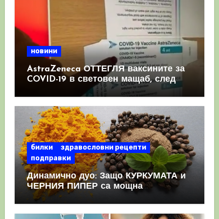
новини
AstraZeneca ОТТЕГЛЯ ваксините за
COVID-19 в световен мащаб, след
като призна, че те причиняват
КРЪВНИ съсиреци
билки
здравословни рецепти
подправки
Динамично дуо: Защо КУРКУМАТА и
ЧЕРНИЯ ПИПЕР са мощна
комбинация