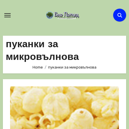
Skip
to
content
пуканки за
микровълнова
Home
пуканки за микровълнова