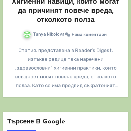
Хигиенни навици, които могат
да причинят повече вреда,
отколкото полза
Tanya Nikolova
Няма коментари
Статия, представена в Reader’s Digest,
изтъква редица така наречени
„здравословни“ хигиенни практики, които
всъщност носят повече вреда, отколкото
полза. Като се има предвид съкратеният
характер на техния коментар и многото…
Търсене В Google