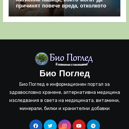
Хигиенни навици, които могат да
причинят повече вреда, отколкото
полза
Био Поглед
Био Поглед е информационен портал за
здравословно хранене, алтернативна медицина
изследвания в света на медицината, витамини,
минерали, билки и хранителни добавки