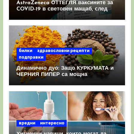
AstraZeneca ОТТЕГЛЯ ваксините за
COVID-19 в световен мащаб, след
като призна, че те причиняват
КРЪВНИ съсиреци
билки
здравословни рецепти
подправки
Динамично дуо: Защо КУРКУМАТА и
ЧЕРНИЯ ПИПЕР са мощна
комбинация
вредни
интересно