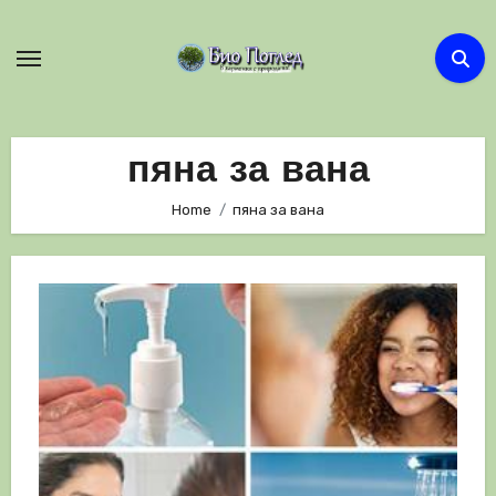
Skip
to
content
пяна за вана
Home
пяна за вана