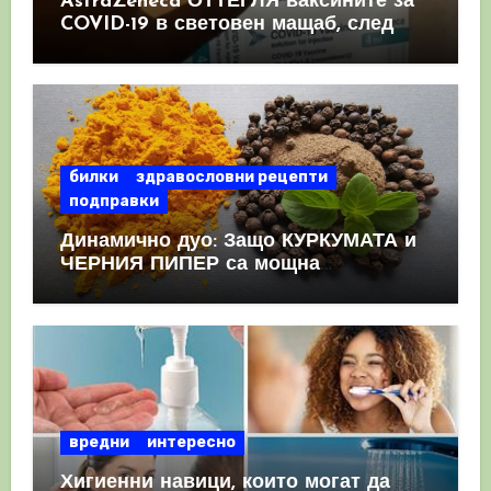
AstraZeneca ОТТЕГЛЯ ваксините за
COVID-19 в световен мащаб, след
като призна, че те причиняват
КРЪВНИ съсиреци
билки
здравословни рецепти
подправки
Динамично дуо: Защо КУРКУМАТА и
ЧЕРНИЯ ПИПЕР са мощна
комбинация
вредни
интересно
Хигиенни навици, които могат да