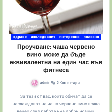
здраве
изследвания
интересно
полезно
Проучване: чаша червено
вино може да бъде
еквивалентна на един час във
фитнеса
admin
2 Коментари
За тези от вас, които обичат да се
наслаждават на чаша червено вино всяка
вечер след работа има добри новини.