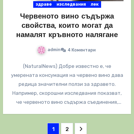
здраве
изследвания
лек
Червеното вино съдържа
свойства, които могат да
намалят кръвното налягане
admin
4 Коментари
(NaturalNews) Добре известно е, че
умерената консумация на червено вино дава
редица значителни ползи за здравето.
Например, скорошни изследвания показват,
че червеното вино съдържа съединения,
които могат да защитят мембрани…
Разделяне
1
2