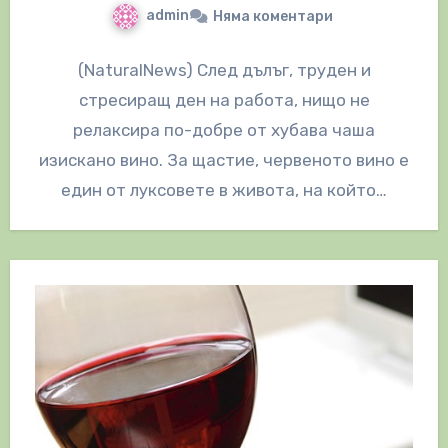
admin
Няма коментари
(NaturalNews) След дълъг, труден и
стресиращ ден на работа, нищо не
релаксира по-добре от хубава чаша
изискано вино. За щастие, червеното вино е
един от луксовете в живота, на който…