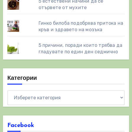
5 естествени начини да се
отървете от мухите
Гинко билоба подобрява притока на
кръв и здравето на мозъка
5 причини, поради които трябва да
гладувате по един ден седмично
Категории
Категории
Facebook