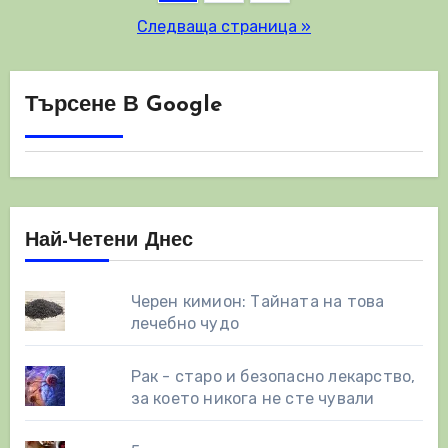
на
Следваща страница »
публикациите
на
Търсене В Google
страници
Най-Четени Днес
Черен кимион: Тайната на това
лечебно чудо
Рак - старо и безопасно лекарство,
за което никога не сте чували