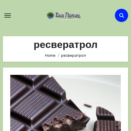
Skip
to
content
ресвератрол
Home
ресвератрол