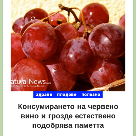
здраве
плодове
полезно
Консумирането на червено
вино и грозде естествено
подобрява паметта