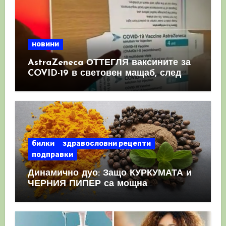
новини
AstraZeneca ОТТЕГЛЯ ваксините за
COVID-19 в световен мащаб, след
като призна, че те причиняват
КРЪВНИ съсиреци
билки
здравословни рецепти
подправки
Динамично дуо: Защо КУРКУМАТА и
ЧЕРНИЯ ПИПЕР са мощна
комбинация